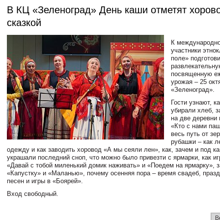
В КЦ «Зеленоград» День каши отметят хоров
сказкой
К международн
участники этно
поле» подготов
развлекательну
посвященную еж
урожая – 25 окт
«Зеленоград».
Гости узнают, к
убирали хлеб, 
на две деревни 
«Кто с нами паш
весь путь от зе
рубашки – как 
одежду и как заводить хоровод «А мы сеяли лен», как, зачем и под к
украшали последний сноп, что можно было привезти с ярмарки, как иг
«Давай с тобой миленький домик наживать» и «Поедем на ярмарку», 
«Капустку» и «Маланью», почему осенняя пора – время свадеб, празд
песен и игры в «Боярей».
Вход свободный.
В