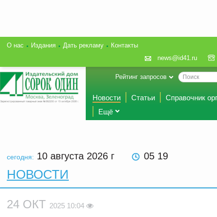
О нас
Издания
Дать рекламу
Контакты
news@id41.ru
Рейтинг запросов
Новости
Статьи
Справочник ор
Ещё
10 августа 2026
г
05 19
сегодня:
НОВОСТИ
24 ОКТ
2025 10:04