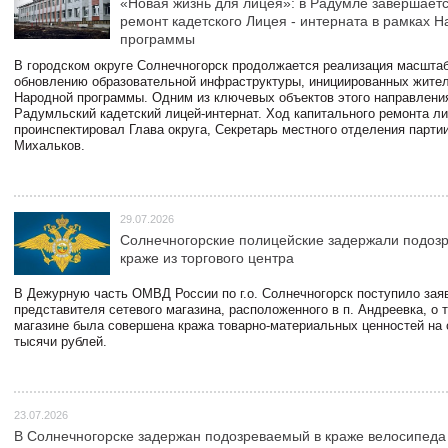
«Новая жизнь для лицея»: в Радумле завершает
ремонт кадетского Лицея - интерната в рамках 
программы
В городском округе Солнечногорск продолжается реализация масштаб
обновлению образовательной инфраструктуры, инициированных жите
Народной программы. Одним из ключевых объектов этого направлени
Радумльский кадетский лицей-интернат. Ход капитального ремонта л
проинспектировал Глава округа, Секретарь местного отделения парти
Михальков.
29.07.2026
Солнечногорские полицейские задержали подоз
краже из торгового центра
В Дежурную часть ОМВД России по г.о. Солнечногорск поступило зая
представителя сетевого магазина, расположенного в п. Андреевка, о т
магазине была совершена кража товарно-материальных ценностей на
тысячи рублей.
23.07.2026
В Солнечногорске задержан подозреваемый в краже велосипеда