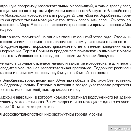
одробную программу развлекательных мероприятий, а также трассу заез
отоциклистов со стартом и финишем колонны опубликуют в ближайшее в
3-й Московский мотофестиваль пройдет 27 сентября на Воробьевых гора
его соберутся тысячи мотоциклистов, чтобы завершить сезон. Об этом с
аместитель Мэра Москвы по вопросам транспорта и промышленности Ма
иксутов.
Приглашаем москвичей на одно из главных событий этого года. Столичн
отофестивали — возможность напомнить всем участникам о важности
облюдения правил дорожного движения и ответственном поведении на до
о поручению Сергея Собянина продолжаем привлекать внимание к моток
 повышать безопасность поездок», — отметил Максим Ликсутов.
жегодно в столице отмечают начало и закрытие мотосезона, а для посет
роводится масштабная развлекательная программа. Подробное расписан
 стартом и финишем колонны опубликуют в ближайшее время.
на Воробьевых горах посвятили 80-летию победы в Великой Отечественн
о Садовому кольцу. Впервые в истории в заезде участвовала ретротехн
вестных исполнителей, мастер-классы и шоу.
йской Федерации, в котором хранится оригинал водруженного на здани
есеннему мотофестивалю. Знамя закрепили на мотоцикле одного из учас
более 10 тысяч мотоциклистов.
ия дорожно-транспортной инфраструктуры города Москвы
Версия для 