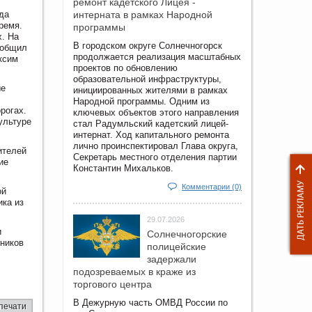
ремонт кадетского Лицея -
да
интерната в рамках Народной
ремя.
программы
х. На
В городском округе Солнечногорск
ообщил
продолжается реализация масштабных
ксим
проектов по обновлению
образовательной инфраструктуры,
ые
инициированных жителями в рамках
Народной программы. Одним из
рогах.
ключевых объектов этого направления
ультуре
стал Радумльский кадетский лицей-
интернат. Ход капитального ремонта
лично проинспектировал Глава округа,
ителей
Секретарь местного отделения партии
ие
Константин Михальков.
Комментарии (0)
ой
ика из
29.07.2026
и
Солнечногорские
тников
полицейские
задержали
подозреваемых в краже из
торгового центра
В Дежурную часть ОМВД России по
печати