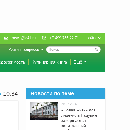
news@id41.ru
+7 499 735-22-71
Войти
Рейтинг запросов
едвижимость
Кулинарная книга
Ещё
10 34
Новости по теме
29.07.2026
«Новая жизнь для
лицея»: в Радумле
завершается
капитальный