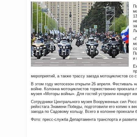
П
м
1
н
з
Л
«
м
с
П
и
Е
п
мероприятий, а также трассу заезда мотоциклистов со
В этом году мотосезон открыли 26 апреля. Фестиваль 
войне. Колонна мотоциклистов торжественно проехала п
музея «Моторы войны». Для гостей устроили концерт из
Сотрудники Центрального музея Вооруженных сил Росси
рейхстага Знамени Победы, подготовили его копию к в
заезда по Садовому кольцу. Всего в колонне проехали 
Фото: пресс-служба Департамента транспорта и развит