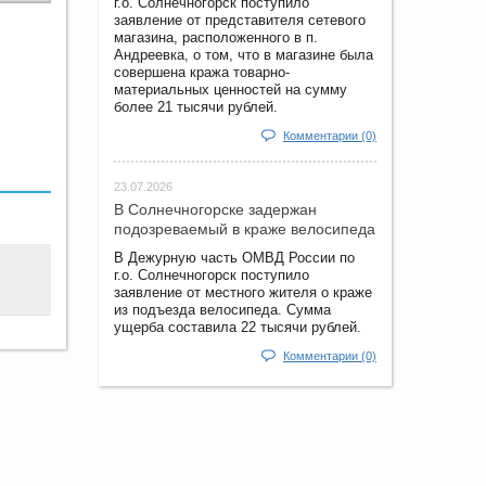
г.о. Солнечногорск поступило
заявление от представителя сетевого
магазина, расположенного в п.
Андреевка, о том, что в магазине была
совершена кража товарно-
материальных ценностей на сумму
более 21 тысячи рублей.
Комментарии (0)
23.07.2026
В Солнечногорске задержан
подозреваемый в краже велосипеда
В Дежурную часть ОМВД России по
г.о. Солнечногорск поступило
заявление от местного жителя о краже
из подъезда велосипеда. Сумма
ущерба составила 22 тысячи рублей.
Комментарии (0)