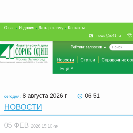
О нас
Издания
Дать рекламу
Контакты
news@id41.ru
Рейтинг запросов
Новости
Статьи
Справочник ор
Ещё
8 августа 2026
г
06 51
сегодня:
НОВОСТИ
05 ФЕВ
2026 15:10