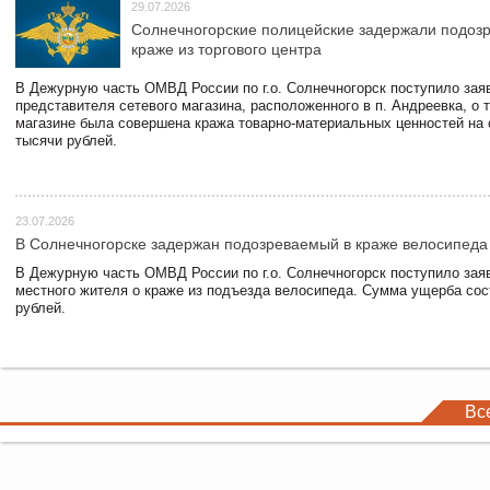
29.07.2026
Солнечногорские полицейские задержали подоз
краже из торгового центра
В Дежурную часть ОМВД России по г.о. Солнечногорск поступило зая
представителя сетевого магазина, расположенного в п. Андреевка, о т
магазине была совершена кража товарно-материальных ценностей на
тысячи рублей.
23.07.2026
В Солнечногорске задержан подозреваемый в краже велосипеда
В Дежурную часть ОМВД России по г.о. Солнечногорск поступило зая
местного жителя о краже из подъезда велосипеда. Сумма ущерба сос
рублей.
Вс