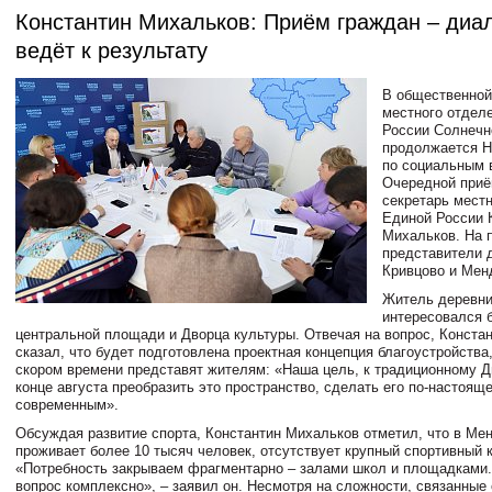
Константин Михальков: Приём граждан – диал
ведёт к результату
В общественной
местного отдел
России Солнечн
продолжается Н
по социальным 
Очередной приё
секретарь мест
Единой России 
Михальков. На 
представители д
Кривцово и Мен
Житель деревни
интересовался 
центральной площади и Дворца культуры. Отвечая на вопрос, Конста
сказал, что будет подготовлена проектная концепция благоустройства
скором времени представят жителям: «Наша цель, к традиционному Д
конце августа преобразить это пространство, сделать его по-настоя
современным».
Обсуждая развитие спорта, Константин Михальков отметил, что в Мен
проживает более 10 тысяч человек, отсутствует крупный спортивный 
«Потребность закрываем фрагментарно – залами школ и площадками.
вопрос комплексно», – заявил он. Несмотря на сложности, связанные