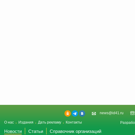
news@id41.ru
О нас
Издания
Дать рекламу
Контакты
Разрабо
Новости
Статьи
Справочник организаций