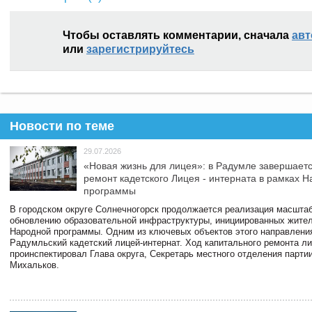
Чтобы оставлять комментарии, сначала
авт
или
зарегистрируйтесь
Новости по теме
29.07.2026
«Новая жизнь для лицея»: в Радумле завершает
ремонт кадетского Лицея - интерната в рамках 
программы
В городском округе Солнечногорск продолжается реализация масштаб
обновлению образовательной инфраструктуры, инициированных жите
Народной программы. Одним из ключевых объектов этого направлени
Радумльский кадетский лицей-интернат. Ход капитального ремонта л
проинспектировал Глава округа, Секретарь местного отделения парти
Михальков.