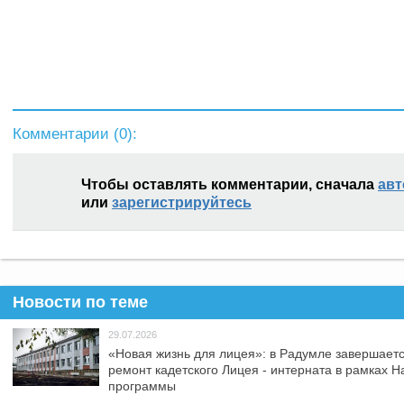
Комментарии (
0
):
Чтобы оставлять комментарии, сначала
авт
или
зарегистрируйтесь
Новости по теме
29.07.2026
«Новая жизнь для лицея»: в Радумле завершает
ремонт кадетского Лицея - интерната в рамках 
программы