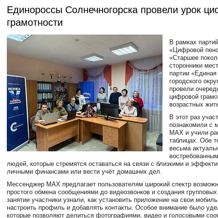
Единороссы Солнечногорска провели урок ц
грамотности
В рамках парти
«Цифровой пен
«Старшее покол
сторонники мес
партии «Единая
городского окру
провели очеред
цифровой грамо
возрастных жите
В этот раз учас
познакомили с 
MAX и учили ра
таблицах. Обе 
весьма актуаль
востребованным
людей, которые стремятся оставаться на связи с близкими и эффект
личными финансами или вести учёт домашних дел.
Мессенджер MAX предлагает пользователям широкий спектр возможн
простого обмена сообщениями до видеозвонков и создания групповых 
занятии участники узнали, как установить приложение на свои мобиль
настроить профиль и добавлять контакты. Особое внимание было уд
которые позволяют делиться фотографиями, видео и голосовыми соо