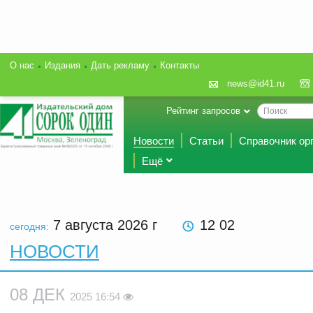
О нас
Издания
Дать рекламу
Контакты
news@id41.ru
Рейтинг запросов
Новости
Статьи
Справочник ор
Ещё
7 августа 2026
г
12 02
сегодня:
НОВОСТИ
08 ДЕК
2025 16:54