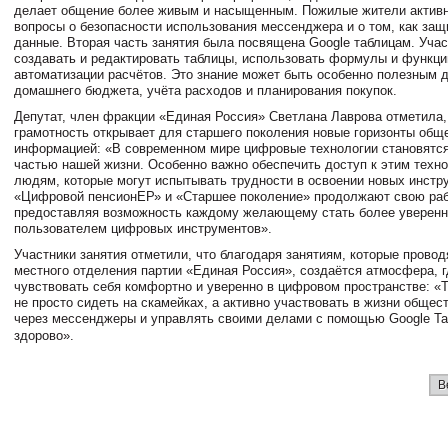
делает общение более живым и насыщенным. Пожилые жители активн
вопросы о безопасности использования мессенджера и о том, как защ
данные. Вторая часть занятия была посвящена Google таблицам. Учас
создавать и редактировать таблицы, использовать формулы и функци
автоматизации расчётов. Это знание может быть особенно полезным 
домашнего бюджета, учёта расходов и планирования покупок.
Депутат, член фракции «Единая Россия» Светлана Лаврова отметила,
грамотность открывает для старшего поколения новые горизонты обще
информацией: «В современном мире цифровые технологии становятс
частью нашей жизни. Особенно важно обеспечить доступ к этим тех
людям, которые могут испытывать трудности в освоении новых инстр
«Цифровой пенсионЕР» и «Старшее поколение» продолжают свою раб
предоставляя возможность каждому желающему стать более уверен
пользователем цифровых инструментов».
Участники занятия отметили, что благодаря занятиям, которые прово
местного отделения партии «Единая Россия», создаётся атмосфера, 
чувствовать себя комфортно и уверенно в цифровом пространстве: 
не просто сидеть на скамейках, а активно участвовать в жизни общес
через мессенджеры и управлять своими делами с помощью Google Та
здорово».
В