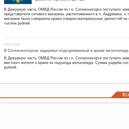
В Дежурную часть ОМВД России по г.о. Солнечногорск поступило зая
представителя сетевого магазина, расположенного в п. Андреевка, о т
магазине была совершена кража товарно-материальных ценностей на
тысячи рублей.
23.07.2026
В Солнечногорске задержан подозреваемый в краже велосипеда
В Дежурную часть ОМВД России по г.о. Солнечногорск поступило зая
местного жителя о краже из подъезда велосипеда. Сумма ущерба сос
рублей.
Вс