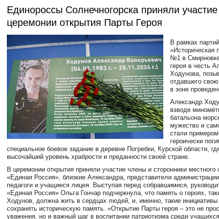
Единороссы Солнечногорска приняли участие
церемонии открытия Парты Героя
В рамках партий
«Историческая 
№1 в Смирновке
героя в честь А
Ходунова, позы
отдавшего свою
в зоне проведе
Александр Ходу
взводе миномёт
батальона морск
мужество и сам
стали примером
героически поги
специальное боевое задание в деревне Погребки, Курской области, гд
высочайший уровень храбрости и преданности своей стране.
В церемонии открытия приняли участие члены и сторонники местного 
«Единая Россия», близкие Александра, представители администрации
педагоги и учащиеся лицея. Выступая перед собравшимися, руковод
«Единая Россия» Ольга Гончар подчеркнула, что память о героях, так
Ходунов, должна жить в сердцах людей, и, именно, такие инициативы
сохранять историческую память. «Открытие Парты героя – это не про
уважения, но и важный шаг в воспитании патриотизма среди учащихс