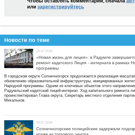
Чтобы оставлять комментарии, сначала
авт
или
зарегистрируйтесь
Новости по теме
29.07.2026
«Новая жизнь для лицея»: в Радумле завершает
ремонт кадетского Лицея - интерната в рамках 
программы
В городском округе Солнечногорск продолжается реализация масштаб
обновлению образовательной инфраструктуры, инициированных жите
Народной программы. Одним из ключевых объектов этого направлени
Радумльский кадетский лицей-интернат. Ход капитального ремонта л
проинспектировал Глава округа, Секретарь местного отделения парти
Михальков.
29.07.2026
Солнечногорские полицейские задержали подоз
краже из торгового центра