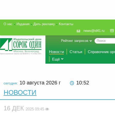
О нас
Издания
Дать рекламу
Контакты
news@id41.ru
Рейтинг запросов
Новости
Статьи
Справочник ор
Ещё
10 августа 2026
г
10:52
сегодня:
НОВОСТИ
16 ДЕК
2025 09:45