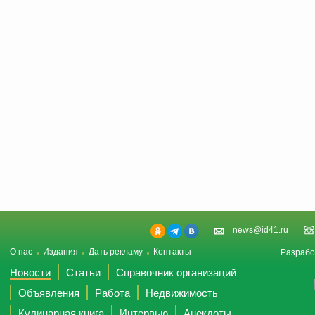
news@id41.ru
О нас
Издания
Дать рекламу
Контакты
Разрабо
Новости
Статьи
Справочник организаций
Объявления
Работа
Недвижимость
Кулинарная книга
Интервью
Анекдоты