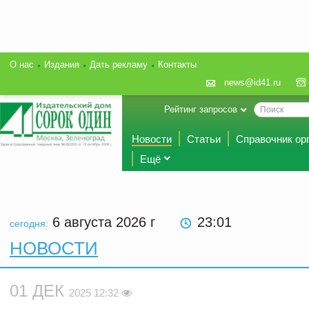
О нас
Издания
Дать рекламу
Контакты
news@id41.ru
Рейтинг запросов
Новости
Статьи
Справочник ор
Ещё
6 августа 2026
г
23:01
сегодня:
НОВОСТИ
01 ДЕК
2025 12:32