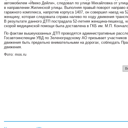
автомобилем «Ивеко Дейли», следовал по улице Михайловка от ули
в направлении Жилинской улицы. Выполняя правый поворот направо 
гаражного комплекса, напротив корпуса 1407, он совершил наезд на 
женщину, которая следовала справа налево по ходу движения трансп
В результате данного ДТП пострадала 52-летняя женщина-пешеход, к
скорой медицинской помощи была доставлена в ГКБ им. М.П. Кончало
По фактам вышеуказанных ДТП проводятся административные рассл
Госавтоинспекции УВД по Зеленоградскому АО призывает участников
движения быть предельно внимательными на дорогах, соблюдать Пра
движения.
Фото: mos.ru
В