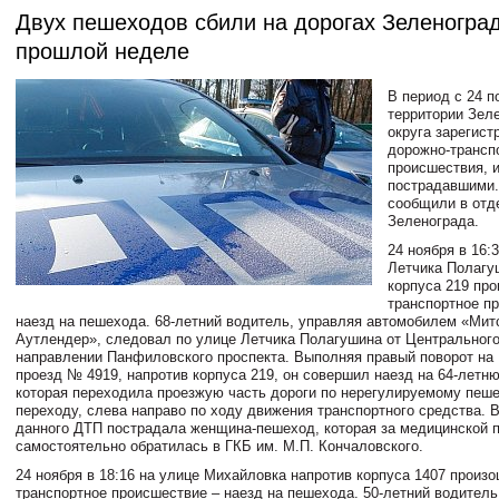
Двух пешеходов сбили на дорогах Зеленогра
прошлой неделе
В период с 24 п
территории Зел
округа зарегист
дорожно-трансп
происшествия, и
пострадавшими.
сообщили в от
Зеленограда.
24 ноября в 16:
Летчика Полагу
корпуса 219 пр
транспортное п
наезд на пешехода. 68-летний водитель, управляя автомобилем «Мит
Аутлендер», следовал по улице Летчика Полагушина от Центрального
направлении Панфиловского проспекта. Выполняя правый поворот на
проезд № 4919, напротив корпуса 219, он совершил наезд на 64-летн
которая переходила проезжую часть дороги по нерегулируемому пеш
переходу, слева направо по ходу движения транспортного средства. В
данного ДТП пострадала женщина-пешеход, которая за медицинской
самостоятельно обратилась в ГКБ им. М.П. Кончаловского.
24 ноября в 18:16 на улице Михайловка напротив корпуса 1407 произ
транспортное происшествие – наезд на пешехода. 50-летний водитель