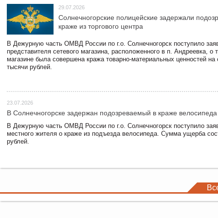
29.07.2026
Солнечногорские полицейские задержали подоз
краже из торгового центра
В Дежурную часть ОМВД России по г.о. Солнечногорск поступило зая
представителя сетевого магазина, расположенного в п. Андреевка, о т
магазине была совершена кража товарно-материальных ценностей на
тысячи рублей.
23.07.2026
В Солнечногорске задержан подозреваемый в краже велосипеда
В Дежурную часть ОМВД России по г.о. Солнечногорск поступило зая
местного жителя о краже из подъезда велосипеда. Сумма ущерба сос
рублей.
Вс