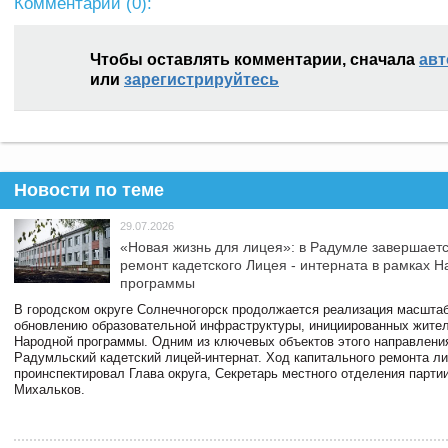
Комментарии (
0
):
Чтобы оставлять комментарии, сначала
авт
или
зарегистрируйтесь
Новости по теме
29.07.2026
«Новая жизнь для лицея»: в Радумле завершает
ремонт кадетского Лицея - интерната в рамках 
программы
В городском округе Солнечногорск продолжается реализация масштаб
обновлению образовательной инфраструктуры, инициированных жите
Народной программы. Одним из ключевых объектов этого направлени
Радумльский кадетский лицей-интернат. Ход капитального ремонта л
проинспектировал Глава округа, Секретарь местного отделения парти
Михальков.