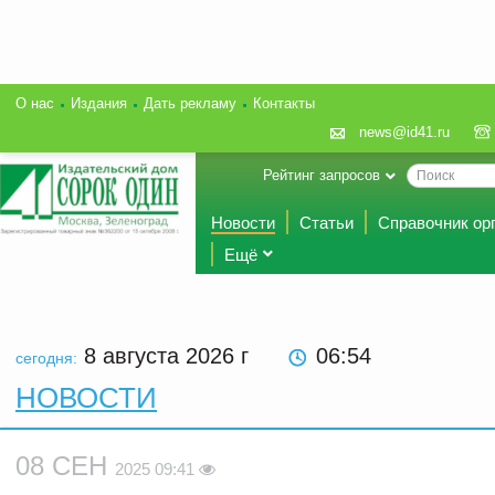
О нас
Издания
Дать рекламу
Контакты
news@id41.ru
Рейтинг запросов
Новости
Статьи
Справочник ор
Ещё
8 августа 2026
г
06:54
сегодня:
НОВОСТИ
08 СЕН
2025 09:41