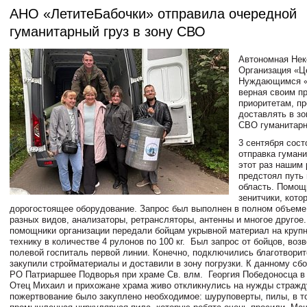
АНО «ЛетитеБабочки» отправила очередной
гуманитарный груз в зону СВО
Автономная Не
Организация «
Нуждающимся «
верная своим п
приоритетам, п
доставлять в з
СВО гуманитар
3 сентября сос
отправка гумани
этот раз нашим
предстоял путь
область. Помощ
зенитчики, кото
дорогостоящее оборудование. Запрос был выполнен в полном объеме
разных видов, анализаторы, ретрансляторы, антенны и многое другое.
помощники организации передали бойцам укрывной материал на круп
технику в количестве 4 рулонов по 100 кг. Был запрос от бойцов, воз
полевой госпиталь первой линии. Конечно, подключились благотвори
закупили стройматериалы и доставили в зону погрузки. К данному с
РО Патриаршее Подворья при храме Св. влм. Георгия Победоносца в 
Отец Михаил и прихожане храма живо откликнулись на нужды стражд
пожертвование было закуплено необходимое: шуруповерты, пилы, в т