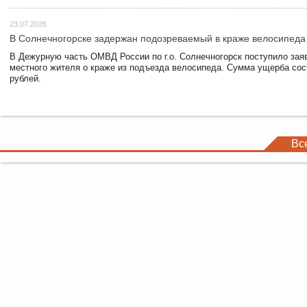
23.07.2026
В Солнечногорске задержан подозреваемый в краже велосипеда
В Дежурную часть ОМВД России по г.о. Солнечногорск поступило зая
местного жителя о краже из подъезда велосипеда. Сумма ущерба сос
рублей.
Вс