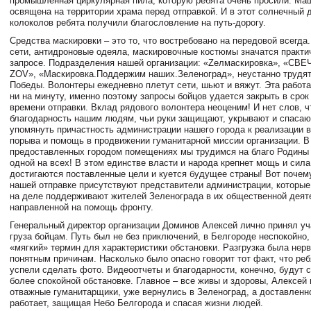
промышленная циркулярная пила, которую ребята очень просили. Ма
освящена на территории храма перед отправкой. И в этот солнечный 
колоколов ребята получили благословление на путь-дорогу.
Средства маскировки – это то, что востребовано на передовой всегд
сети, антидроновые одеяла, маскировочные костюмы значатся практи
запросе. Подразделения нашей организации: «Zелмаскировка», «С
ZOV», «Маскировка.Поддержим наших.Зеленоград», неустанно трудят
Победы. Волонтеры ежедневно плетут сети, шьют и вяжут. Эта работ
ни на минуту, именно поэтому запросы бойцов удается закрыть в срок 
времени отправки. Вклад рядового волонтера неоценим! И нет слов, 
благодарность нашим людям, чьи руки защищают, укрывают и спасаю
упомянуть причастность администрации нашего города к реализации 
порыва и помощь в продвижении гуманитарной миссии организации. В
предоставленных городом помещениях мы трудимся на благо Родины 
одной на всех! В этом единстве власти и народа крепнет мощь и сила
достигаются поставленные цели и куется будущее страны! Вот почем
нашей отправке присутствуют представители администрации, которые 
на деле поддерживают жителей Зеленограда в их общественной деят
направленной на помощь фронту.
Генеральный директор организации Доминов Алексей лично принял уч
груза бойцам. Путь был не без приключений, в Белгороде неспокойно,
«мягкий» термин для характеристики обстановки. Разгрузка была нерв
понятным причинам. Насколько было опасно говорит тот факт, что реб
успели сделать фото. Видеоотчеты и благодарности, конечно, будут 
более спокойной обстановке. Главное – все живы и здоровы, Алексей
отважные гуманитарщики, уже вернулись в Зеленоград, а доставленн
работает, защищая Небо Белгорода и спасая жизни людей.