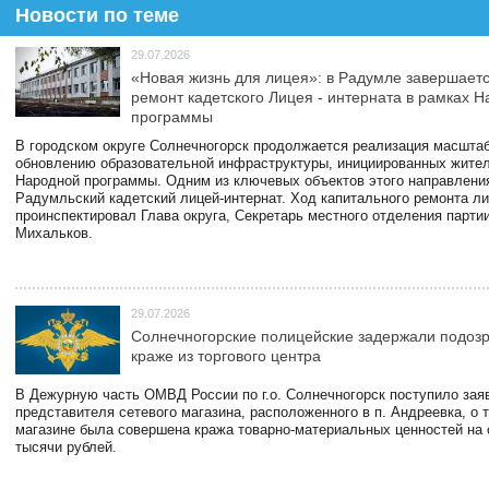
Новости по теме
29.07.2026
«Новая жизнь для лицея»: в Радумле завершает
ремонт кадетского Лицея - интерната в рамках 
программы
В городском округе Солнечногорск продолжается реализация масштаб
обновлению образовательной инфраструктуры, инициированных жите
Народной программы. Одним из ключевых объектов этого направлени
Радумльский кадетский лицей-интернат. Ход капитального ремонта л
проинспектировал Глава округа, Секретарь местного отделения парти
Михальков.
29.07.2026
Солнечногорские полицейские задержали подоз
краже из торгового центра
В Дежурную часть ОМВД России по г.о. Солнечногорск поступило зая
представителя сетевого магазина, расположенного в п. Андреевка, о т
магазине была совершена кража товарно-материальных ценностей на
тысячи рублей.