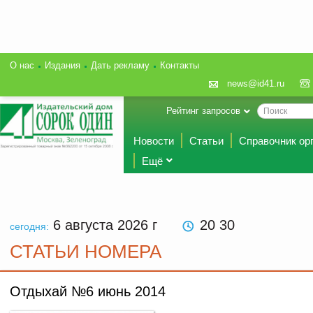
О нас
Издания
Дать рекламу
Контакты
news@id41.ru
Рейтинг запросов
Новости
Статьи
Справочник ор
Ещё
6 августа 2026
г
20 30
сегодня:
СТАТЬИ НОМЕРА
Отдыхай №6 июнь 2014