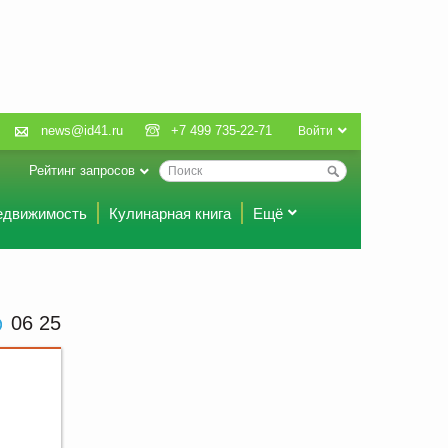
news@id41.ru
+7 499 735-22-71
Войти
Рейтинг запросов
едвижимость
Кулинарная книга
Ещё
06 25