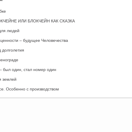
бке
ОКЧЕЙНЕ ИЛИ БЛОКЧЕЙН КАК СКАЗКА
для людей
ценности – будущее Человечества
д долголетия
ленограде
– был один, стал номер один
и землей
се. Особенно с производством