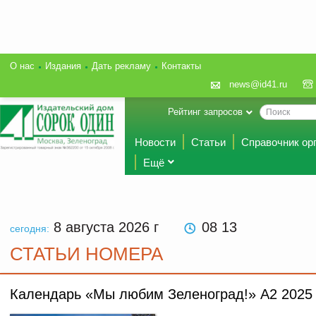
О нас
Издания
Дать рекламу
Контакты
news@id41.ru
Рейтинг запросов
Новости
Статьи
Справочник ор
Ещё
8 августа 2026
г
08 13
сегодня:
СТАТЬИ НОМЕРА
Календарь «Мы любим Зеленоград!» А2 2025