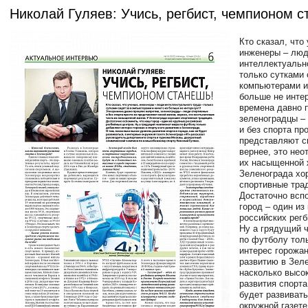
Николай Гуляев: Учись, регбист, чемпионом с
Кто сказал, что
инженеры – лю
интеллектуальн
только сутками 
компьютерами и
больше не инте
времена давно 
зеленоградцы –
и без спорта пр
представляют с
вернее, это не
их насыщенной 
Зеленограда хо
спортивные тра
Достаточно всп
город – один из
российских регб
Ну а грядущий 
по футболу тол
интерес горожан
развитию в Зеле
насколько высо
развития спорта 
будет развивать
окружной газет