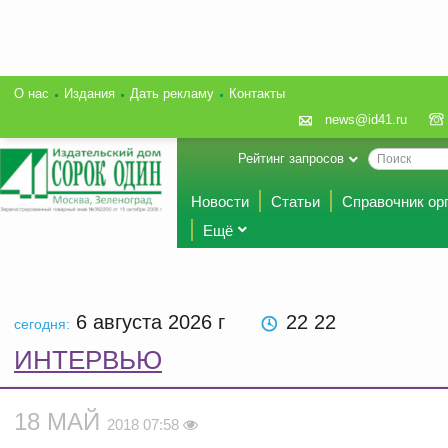
О нас
Издания
Дать рекламу
Контакты
news@id41.ru
Рейтинг запросов
Новости
Статьи
Справочник ор
Ещё
6 августа 2026
г
22:22
сегодня:
ИНТЕРВЬЮ
18 МАЙ
2018 07:58