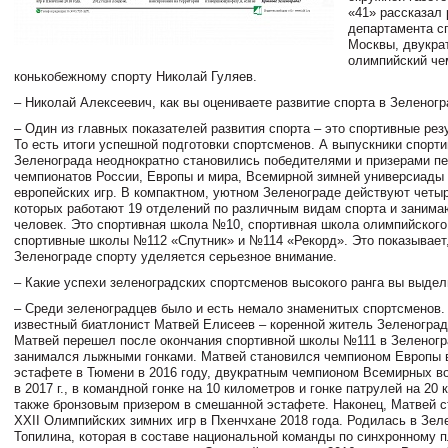
«41» рассказал
департамента с
Москвы, двукра
олимпийский че
конькобежному спорту Николай Гуляев.
– Николай Алексеевич, как вы оцениваете развитие спорта в Зеленог
– Один из главных показателей развития спорта – это спортивные рез
То есть итоги успешной подготовки спортсменов. А выпускники спорт
Зеленограда неоднократно становились победителями и призерами пе
чемпионатов России, Европы и мира, Всемирной зимней универсиады
европейских игр. В компактном, уютном Зеленограде действуют четы
которых работают 19 отделений по различным видам спорта и занима
человек. Это спортивная школа №10, спортивная школа олимпийского
спортивные школы №112 «Спутник» и №114 «Рекорд». Это показывает,
Зеленограде спорту уделяется серьезное внимание.
– Какие успехи зеленоградских спортсменов высокого ранга вы выде
– Среди зеленоградцев было и есть немало знаменитых спортсменов.
известный биатлонист Матвей Елисеев – коренной житель Зеленоград
Матвей перешел после окончания спортивной школы №111 в Зеленогр
занимался лыжными гонками. Матвей становился чемпионом Европы 
эстафете в Тюмени в 2016 году, двукратным чемпионом Всемирных во
в 2017 г., в командной гонке на 10 километров и гонке патрулей на 20 
также бронзовым призером в смешанной эстафете. Наконец, Матвей с
XXII Олимпийских зимних игр в Пхенчхане 2018 года. Родилась в Зел
Топилина, которая в составе национальной команды по синхронному 