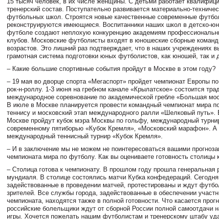
15 тысяч человек, в их числе женщины. С детьми работает квалифиц
тренерский состав. Поступательно развивается материально-техничес
футбольных школ. Строятся новые качественные современные футбо
реконструируются имеющиеся. Воспитанники наших школ в детско-ю
футболе создают неплохую конкуренцию академиям профессиональ
клубов. Московские футболисты входят в юношеские сборные команд
возрастов. Это лишний раз подтверждает, что в наших учреждениях в
грамотная система подготовки юных футболистов, как юношей, так и 
– Какие большие спортивные события пройдут в Москве в этом году?
– 19 мая во дворце спорта «Мегаспорт» пройдет чемпионат Европы п
рок-н-роллу. 1-3 июня на гребном канале «Крылатское» состоится тра
международное соревнование по академической гребле «Большая мос
В июле в Москве планируется провести командный чемпионат мира п
теннису и московский этап международного ралли «Шелковый путь». 
Москве пройдут кубок мэра Москвы по гольфу, международный турни
современному пятиборью «Кубок Кремля», «Московский марафон». А 
международный теннисный турнир «Кубок Кремля».
– И в заключение мы не можем не поинтересоваться вашими прогноза
чемпионата мира по футболу. Как вы оцениваете готовность столицы 
– Столица готова к чемпионату. В прошлом году прошла генеральная 
мундиаля. В столице состоялись матчи Кубка конфедераций. Сегодня
задействованные в проведении матчей, протестированы и ждут футбо
зрителей. Все службы города, задействованные в обеспечении участн
чемпионата, находятся также в полной готовности. Что касается прог
российские болельщики ждут от сборной России полной самоотдачи н
игры. Хочется пожелать нашим футболистам и тренерскому штабу уд