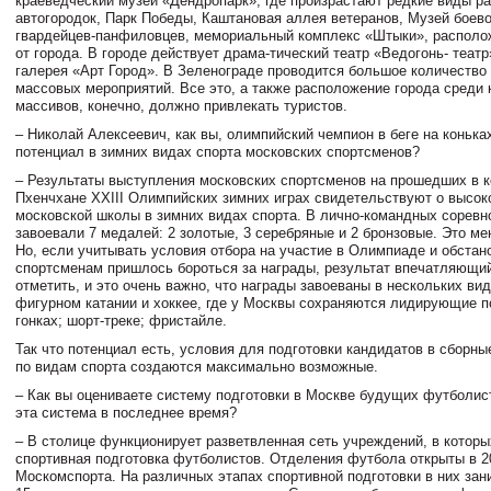
краеведческий музей «Дендропарк», где произрастают редкие виды ра
автогородок, Парк Победы, Каштановая аллея ветеранов, Музей боев
гвардейцев-панфиловцев, мемориальный комплекс «Штыки», располо
от города. В городе действует драма-тический театр «Ведогонь- театр
галерея «Арт Город». В Зеленограде проводится большое количество 
массовых мероприятий. Все это, а также расположение города среди
массивов, конечно, должно привлекать туристов.
– Николай Алексеевич, как вы, олимпийский чемпион в беге на конька
потенциал в зимних видах спорта московских спортсменов?
– Результаты выступления московских спортсменов на прошедших в 
Пхенчхане XXIII Олимпийских зимних играх свидетельствуют о высок
московской школы в зимних видах спорта. В лично-командных соревн
завоевали 7 медалей: 2 золотые, 3 серебряные и 2 бронзовые. Это ме
Но, если учитывать условия отбора на участие в Олимпиаде и обстано
спортсменам пришлось бороться за награды, результат впечатляющи
отметить, и это очень важно, что награды завоеваны в нескольких вид
фигурном катании и хоккее, где у Москвы сохраняются лидирующие 
гонках; шорт-треке; фристайле.
Так что потенциал есть, условия для подготовки кандидатов в сборн
по видам спорта создаются максимально возможные.
– Как вы оцениваете систему подготовки в Москве будущих футболис
эта система в последнее время?
– В столице функционирует разветвленная сеть учреждений, в которы
спортивная подготовка футболистов. Отделения футбола открыты в 
Москомспорта. На различных этапах спортивной подготовки в них за