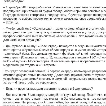
Зеленограда?
– С декабря 2015 года работы на объекте приостановлены по вине ген
подрядчика. Арбитражным судом города Москвы принято решение о р
Государственного контракта с подрядчиком. С учетом сроков проведе
процедур по выбору нового технического заказчика, срок ввода объек
– 2019 год.
– Футбольный клуб «Зеленоград» – один из сильнейших в столичной 
лиге, однако инфраструктура домашнего стадиона не подходит для уч
профессиональной лиге по системе «весна-осень». Что можно было б
для изменения ситуации?
– Да, футбольный клуб «Зеленоград» находится в ведении некоммерч
партнерства «Футбольный клуб «Зеленоград» и не имеет своей матер
технической базы. Все домашние матчи футбольный клуб проводит на
«Ангстрем» (Озерная аллея, д. 3), находящемся в ведении ГБУ «Спо
№112 «Спутник» Москомспорта. В настоящее время прорабатывается 
модернизации стадиона «Ангстрем».
Это будет поэтапный ремонт. В первую очередь необходима разработк
сметной документации по объекту. Далее планируется ремонт футбол
устройством дренажной системы и заменой натурального газона на ис
затем – благоустройство территории.
– Есть ли перспективы для развития туризма в Зеленограде?
– Без сомнения, Зеленоград молодой, но крупный город. Памятники, м
скульптуры и просто памятные места – в Зеленограде есть, где погуля
посмотреть. Например, это Аллея любви, Большой городской пруд, ис