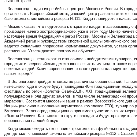
лыжных трасс.
– Зеленоград – один из регбийных центров Москвы и России. В город
организовать Всероссийский методический центр развития детско-юно
базе школы олимпийского резерва №111. Когда планируется начать с
– Можно сказать, что подготовка к открытию входит в завершающую ф
произойдет ничего экстраординарного, уже в этом году Центр начнет 
настоящее время Федерациями регби России, Москвы и Зеленограда 
Академией регби и руководством спортивной школы олимпийского ре
ведется финальная проработка нормативных документов, устава орга
расписания. Утверждаются программы обучения.
– Зеленоградцы неоднократно становились победителями турниров, с
городских и всероссийских детско-юношеских олимпиад, а также сор
пожилых людей. Какие соревнования разного уровня планируется орг
нашем городе?
– В Зеленограде пройдет множество различных соревнований. Наприм
нынешнего года в округе будут проведены 40-й традиционный между
фестиваль по регби «Золотой Овал-2018», ХХII традиционный зелено
полумарафон и ряд других забегов, в том числе зеленоградский проб
марафон». Состоится массовый забег в рамках Всероссийского дня б
Нации» (включая выполнение нормативов комплекса ГТО), турнир по р
Бутузова». Зеленоград традиционно принимает участие в таких мероп
«Лыжня России». Как видите, в округе проходят и будут проходить с
соревнования на любой вкус.
– Когда можно ожидать окончания строительства футбольного стадио
для детско- юношеской школы олимпийского резерва №112 в Старом 