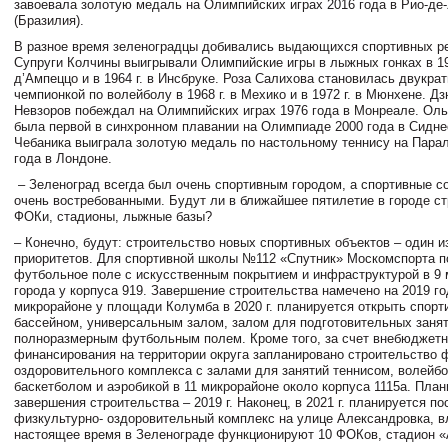
завоевала золотую медаль на Олимпийских играх 2016 года в Рио-де
(Бразилия).
В разное время зеленоградцы добивались выдающихся спортивных ре
Супруги Колчины выигрывали Олимпийские игры в лыжных гонках в 195
д’Ампеццо и в 1964 г. в Инсбруке. Роза Салихова становилась двукра
чемпионкой по волейболу в 1968 г. в Мехико и в 1972 г. в Мюнхене. 
Невзоров побеждал на Олимпийских играх 1976 года в Монреале. Ол
была первой в синхронном плавании на Олимпиаде 2000 года в Сидне
Чебаника выиграла золотую медаль по настольному теннису на Пара
года в Лондоне.
– Зеленоград всегда был очень спортивным городом, а спортивные с
очень востребованными. Будут ли в ближайшее пятилетие в городе с
ФОКи, стадионы, лыжные базы?
– Конечно, будут: строительство новых спортивных объектов – один и
приоритетов. Для спортивной школы №112 «Спутник» Москомспорта п
футбольное поле с искусственным покрытием и инфраструктурой в 9
города у корпуса 919. Завершение строительства намечено на 2019 го
микрорайоне у площади Колумба в 2020 г. планируется открыть спорт
бассейном, универсальным залом, залом для подготовительных заня
полноразмерным футбольным полем. Кроме того, за счет внебюджетн
финансирования на территории округа запланировано строительство 
оздоровительного комплекса с залами для занятий теннисом, волейб
баскетболом и аэробикой в 11 микрорайоне около корпуса 1115а. Пла
завершения строительства – 2019 г. Наконец, в 2021 г. планируется по
физкультурно- оздоровительный комплекс на улице Александровка, вл.
настоящее время в Зеленограде функционируют 10 ФОКов, стадион «