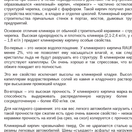
образовывался «железный» кирпич, «пережог» – частично остекло
структурой черепка, сходной с фарфором. Такой кирпич получил рас
устройства мостовых, в кладке и отделке цоколей. Клинкерный кирп
строительства причальных стенок в портах, мостов, дымовых тр
предприятий.
Основное отличие клинкера от обычной строительной керамики – стр
черепка. Высокая однородность и плотность клинкера (2,1-2,4 кг/л, у
– 1,8 кг/л ) придают клинкерному кирпичу особые свойства.
Во-первых – это низкое водопоглощение. У клинкерного кирпича RAU
менее 2%, что не позволяет ему насыщаться влагой, и, как сле
кристаллы льда не будут разрушать его структуру. В клинкерном ки
отсутствуют капилляры. Он очень хорошо и так спрессован, что в
обжиге покидает его полностью.
Это же свойство исключает высолы на клинкерной кладке. Высол
капиллярам водорастворимых солей из камня и кладочного раствор
при высыхании промокшей кладки.
Во-вторых – это высокая прочность. У клинкерного кирпича марка в
способность выдерживать распределенную нагрузку более 
сосредоточенную – более 450 кг/кв. см.
Для наглядного сравнения: это как вес легкого автомобиля нагрузить 
такой прочности при сжатии есть одно очень важное свойство – низка
керамики прочность на изгиб (на срез, на скол) колеруется с прочност
Клинкерный кирпич чрезвычайно тверд. Он не царапается сталью 
резины легковых автомобилей. Шины «съедают» асфальт на нагруже