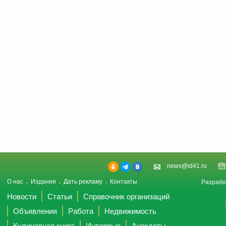
news@id41.ru
О нас
Издания
Дать рекламу
Контакты
Разрабо
Новости
Статьи
Справочник организаций
Объявления
Работа
Недвижимость
Кулинарная книга
Интервью
Анекдоты