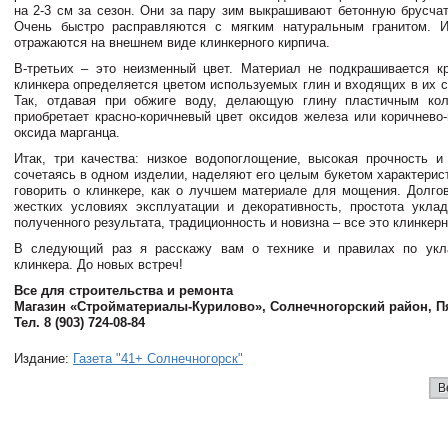
на 2-3 см за сезон. Они за пару зим выкрашивают бетонную брусчат
Очень быстро расправляются с мягким натуральным гранитом. И
отражаются на внешнем виде клинкерного кирпича.
В-третьих – это неизменный цвет. Материал не подкрашивается к
клинкера определяется цветом используемых глин и входящих в их с
Так, отдавая при обжиге воду, делающую глину пластичным кол
приобретает красно-коричневый цвет оксидов железа или коричнево
оксида марганца.
Итак, три качества: низкое водопоглощение, высокая прочность и 
сочетаясь в одном изделии, наделяют его целым букетом характерис
говорить о клинкере, как о лучшем материале для мощения. Долго
жестких условиях эксплуатации и декоративность, простота укла
полученного результата, традиционность и новизна – все это клинкер
В следующий раз я расскажу вам о технике и правилах по укла
клинкера. До новых встреч!
Все для строительства и ремонта
Магазин «Стройматериалы-Курилово», Солнечногорский район, П
Тел. 8 (903) 724-08-84
Издание:
Газета "41+ Солнечногорск"
В