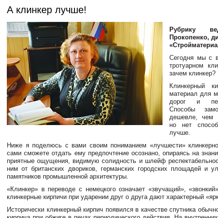
А клинкер лучше!
Рубрику ве
Прокопенко, д
«Стройматериа
Сегодня мы с 
тротуарном кл
зачем клинкер?
Клинкерный к
материал для 
дорог и пеш
Способы замо
дешевле, чем 
но нет спосо
лучше.
Ниже я поделюсь с вами своим пониманием «лучшести» клинкерно
сами сможете отдать ему предпочтение осознано, опираясь на знани
приятные ощущения, видимую солидность и шлейф респектабельнос
ним от британских двориков, германских городских площадей и у
памятников промышленной архитектуры.
«Клинкер» в переводе с немецкого означает «звучащий», «звонкий»
клинкерные кирпичи при ударении друг о друга дают характерный «ярк
Исторически клинкерный кирпич появился в качестве спутника обычн
кирпича при обжиге в печах периодического действия. На внутренни