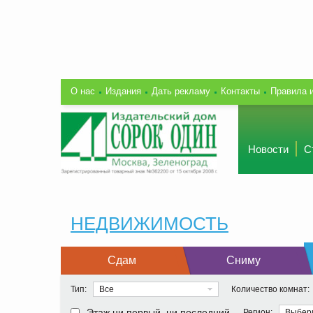
О нас
Издания
Дать рекламу
Контакты
Правила 
Новости
С
НЕДВИЖИМОСТЬ
Сдам
Сниму
Тип:
Все
Количество комнат:
Этаж ни первый, ни последний
Регион:
Выбер