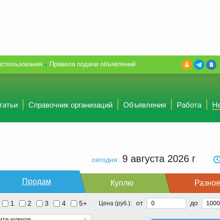
использования
Правила подачи объявлений
татьи
Справочник организаций
Объявления
Работа
Н
9 августа 2026
г
сегодня:
Продам
Куплю
Разно
от
до
1
2
3
4
5+
Цена (руб.):
ите нужное