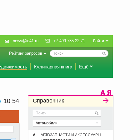
news@id41.ru
+7 499 735-22-71
Войти
Рейтинг запросов
едвижимость
Кулинарная книга
Ещё
10 54
Справочник
е
Автомобили
А
АВТОЗАПЧАСТИ И АКСЕССУАРЫ