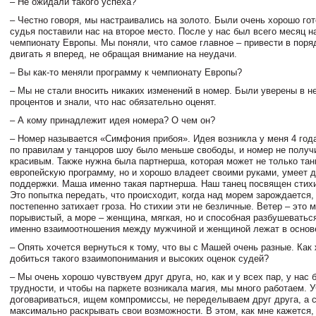
– Не ожидали такого успеха?
– Честно говоря, мы настраивались на золото. Были очень хорошо гот
судья поставили нас на второе место. После у нас был всего месяц на
чемпионату Европы. Мы поняли, что самое главное – привести в поря
двигать я вперед, не обращая внимание на неудачи.
– Вы как-то меняли программу к чемпионату Европы?
– Мы не стали вносить никаких изменений в номер. Были уверены в н
процентов и знали, что нас обязательно оценят.
– А кому принадлежит идея номера? О чем он?
– Номер называется «Симфония прибоя». Идея возникла у меня 4 года
по правилам у танцоров шоу было меньше свободы, и номер не получ
красивым. Также нужна была партнерша, которая может не только тан
европейскую программу, но и хорошо владеет своими руками, умеет 
поддержки. Маша именно такая партнерша. Наш танец посвящен стихи
Это попытка передать, что происходит, когда над морем зарождается,
постепенно затихает гроза. Но стихии эти не безличные. Ветер – это 
порывистый, а море – женщина, мягкая, но и способная разбушеватьс
именно взаимоотношения между мужчиной и женщиной лежат в основ
– Опять хочется вернуться к тому, что вы с Машей очень разные. Как
добиться такого взаимопонимания и высоких оценок судей?
– Мы очень хорошо чувствуем друг друга, но, как и у всех пар, у нас
трудности, и чтобы на паркете возникала магия, мы много работаем. 
договариваться, ищем компромиссы, не переделываем друг друга, а 
максимально раскрывать свои возможности. В этом, как мне кажется,