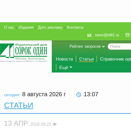
О нас
Издания
Дать рекламу
Контакты
news@id41.ru
Рейтинг запросов
Новости
Статьи
Справочник ор
Ещё
8 августа 2026
г
13:07
сегодня:
СТАТЬИ
13 АПР
2018 09:22