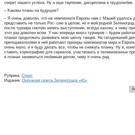
секрет нашего успеха. Ну а еще терпение, дисциплина и трудолюбие.
– Каковы планы на будущее?
– Я очень доволен, что на чемпионате Европы нам с Машей удалось 
представить не только Рос- сию в целом, но и мой родной Зеленоград
после турнира смотрю запись выступления, всегда нахожу, к чему при
этот раз доволен всем. У нас впереди много турниров – будем работат
планах продолжать развивать мою школу танцев. На сегодняшний де
преподавателями в ней работают призеры чемпионатов мира и Европы
очень мало, и я буду делать все, чтобы не снижать планку. Ну и, кон
ставить хореографию для сериалов, участвовать в телевизионных пр
в планах заниматься любимым делом, чему я очень рад.
Рубрика:
Спорт
Издание:
Окружная газета Зеленограда «41»
В