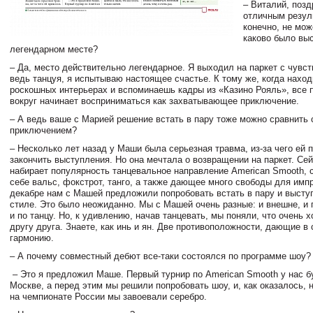
– Виталий, поз
отличным резул
конечно, не мож
каково было выс
легендарном месте?
– Да, место действительно легендарное. Я выходил на паркет с чувст
ведь танцуя, я испытываю настоящее счастье. К тому же, когда нахо
роскошных интерьерах и вспоминаешь кадры из «Казино Рояль», все
вокруг начинает восприниматься как захватывающее приключение.
– А ведь ваше с Марией решение встать в пару тоже можно сравнить
приключением?
– Несколько лет назад у Маши была серьезная травма, из-за чего ей
закончить выступления. Но она мечтала о возвращении на паркет. Се
набирает популярность танцевальное направление American Smooth,
себе вальс, фокстрот, танго, а также дающее много свободы для имп
декабре нам с Машей предложили попробовать встать в пару и высту
стиле. Это было неожиданно. Мы с Машей очень разные: и внешне, и 
и по танцу. Но, к удивлению, начав танцевать, мы поняли, что очень 
другу друга. Знаете, как инь и ян. Две противоположности, дающие в
гармонию.
– А почему совместный дебют все-таки состоялся по программе шоу?
– Это я предложил Маше. Первый турнир по American Smooth у нас б
Москве, а перед этим мы решили попробовать шоу, и, как оказалось, 
на чемпионате России мы завоевали серебро.