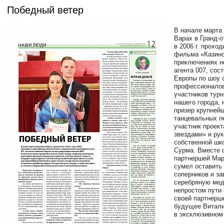
Победный ветер
В начале марта
Варах в Гранд-о
в 2006 г. прохо
фильма «Казино
приключениях н
агента 007, сос
Европы по шоу 
профессионало
участников тур
нашего города,
призер крупней
танцевальных п
участник проект
звездами» и ру
собственной шк
Сурма. Вместе 
партнершей Мар
сумел оставить
соперников и за
серебряную мед
непростом пути 
своей партнерше
будущее Витали
в эксклюзивном