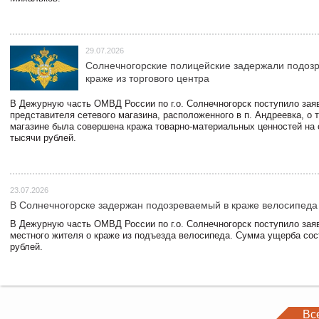
29.07.2026
Солнечногорские полицейские задержали подоз
краже из торгового центра
В Дежурную часть ОМВД России по г.о. Солнечногорск поступило зая
представителя сетевого магазина, расположенного в п. Андреевка, о т
магазине была совершена кража товарно-материальных ценностей на
тысячи рублей.
23.07.2026
В Солнечногорске задержан подозреваемый в краже велосипеда
В Дежурную часть ОМВД России по г.о. Солнечногорск поступило зая
местного жителя о краже из подъезда велосипеда. Сумма ущерба сос
рублей.
Вс