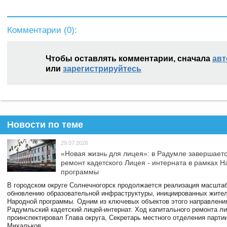
Комментарии (
0
):
Чтобы оставлять комментарии, сначала
авт
или
зарегистрируйтесь
Новости по теме
29.07.2026
«Новая жизнь для лицея»: в Радумле завершает
ремонт кадетского Лицея - интерната в рамках 
программы
В городском округе Солнечногорск продолжается реализация масштаб
обновлению образовательной инфраструктуры, инициированных жите
Народной программы. Одним из ключевых объектов этого направлени
Радумльский кадетский лицей-интернат. Ход капитального ремонта л
проинспектировал Глава округа, Секретарь местного отделения парти
Михальков.