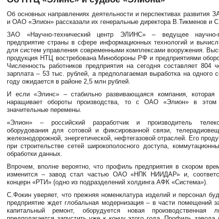
Об основных направлениях деятельности и перспективах развития 
и ОАО «Элион» рассказали их генеральные директора В.Тикменов и С
ЗАО «Научно-технический центр ЭЛИНС» – ведущее научно-пр
предприятие страны в сфере информационных технологий и вычисл
для систем управления современными комплексами вооружения. Выс
продукция НТЦ востребована Минобороны РФ и предприятиями оборо
Численность работников предприятия на сегодня составляет 804 ч
зарплата – 53 тыс. рублей, а предполагаемая выработка на одного 
году ожидается в районе 2,5 млн рублей.
И если «Элинс» – стабильно развивающаяся компания, которая
наращивает обороты производства, то с ОАО «Элион» в этом
значительные перемены.
«Элион» – российский разработчик и производитель телеком
оборудования для сотовой и фиксированной связи, телерадиовещ
железнодорожной, энергетической, нефтегазовой отраслей. Его прод
при строительстве сетей широкополосного доступа, коммутационны
обработки данных.
Впрочем, вполне вероятно, что профиль предприятия в скором вре
изменится – завод стал частью ОАО «НПК НИИДАР» и, соответс
концерн «РТИ» (одно из подразделений холдинга АФК «Система»).
С.Фокин уверяет, что прежняя номенклатура изделий и персонал буд
предприятие ждет глобальная модернизация – в части помещений з
капитальный ремонт, оборудуется новая производственная л
предполагается запустить уже к концу этого года. Профиль завода 