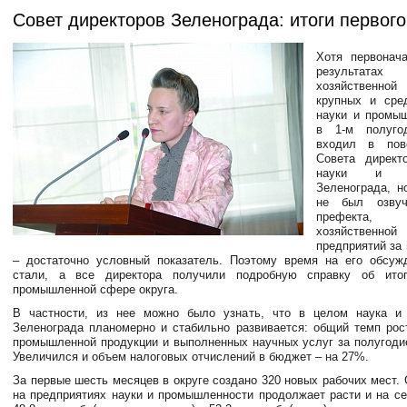
Совет директоров Зеленограда: итоги первог
Хотя первонач
результата
хозяйственно
крупных и сре
науки и промы
в 1-м полуго
входил в пов
Совета директ
науки и пр
Зеленограда, н
не был озвуч
префекта,
хозяйственно
предприятий за
– достаточно условный показатель. Поэтому время на его обсуж
стали, а все директора получили подробную справку об ито
промышленной сфере округа.
В частности, из нее можно было узнать, что в целом наука и
Зеленограда планомерно и стабильно развивается: общий темп рос
промышленной продукции и выполненных научных услуг за полугоди
Увеличился и объем налоговых отчислений в бюджет – на 27%.
За первые шесть месяцев в округе создано 320 новых рабочих мест.
на предприятиях науки и промышленности продолжает расти и на се