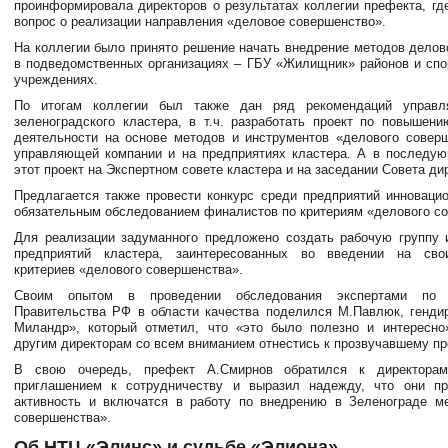
проинформировала директоров о результатах коллегии префекта, гд
вопрос о реализации направления «деловое совершенство».
На коллегии было принято решение начать внедрение методов делов
в подведомственных организациях – ГБУ «Жилищник» районов и спо
учреждениях.
По итогам коллегии был также дан ряд рекомендаций управл
зеленоградского кластера, в т.ч. разработать проект по повышен
деятельности на основе методов и инструментов «делового совер
управляющей компании и на предприятиях кластера. А в последу
этот проект на Экспертном совете кластера и на заседании Совета ди
Предлагается также провести конкурс среди предприятий инновацио
обязательным обследованием финалистов по критериям «делового с
Для реализации задуманного предложено создать рабочую группу 
предприятий кластера, заинтересованных во введении на сво
критериев «делового совершенства».
Своим опытом в проведении обследования экспертами по
Правительства РФ в области качества поделился М.Павлюк, генд
Миландр», который отметил, что «это было полезно и интересно
другим директорам со всем вниманием отнестись к прозвучавшему п
В свою очередь, префект А.Смирнов обратился к директорам
приглашением к сотрудничеству и выразил надежду, что они пр
активность и включатся в работу по внедрению в Зеленограде м
совершенства».
Об НТЦ «Элинс» и судьбе «Элиона»