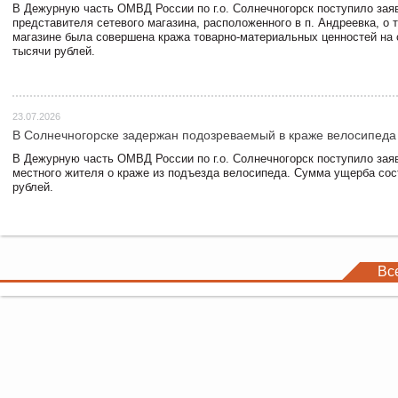
В Дежурную часть ОМВД России по г.о. Солнечногорск поступило зая
представителя сетевого магазина, расположенного в п. Андреевка, о т
магазине была совершена кража товарно-материальных ценностей на
тысячи рублей.
23.07.2026
В Солнечногорске задержан подозреваемый в краже велосипеда
В Дежурную часть ОМВД России по г.о. Солнечногорск поступило зая
местного жителя о краже из подъезда велосипеда. Сумма ущерба сос
рублей.
Вс