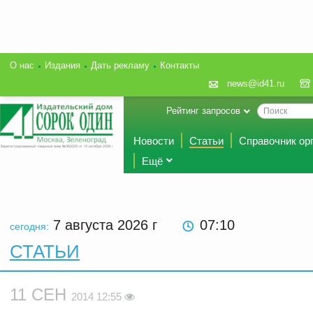
О нас
Издания
Дать рекламу
Контакты
news@id41.ru
Рейтинг запросов
Новости
Статьи
Справочник ор
Ещё
7 августа 2026
г
07:10
сегодня:
СТАТЬИ
11 СЕН
2014 12:55