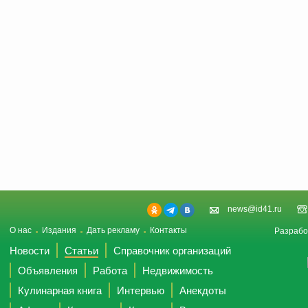
news@id41.ru
О нас
Издания
Дать рекламу
Контакты
Разрабо
Новости
Статьи
Справочник организаций
Объявления
Работа
Недвижимость
Кулинарная книга
Интервью
Анекдоты