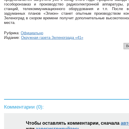
гособоронзаказ и производство радиоэлектронной аппаратуры, р
станций, телекоммуникационного оборудования и т.п. После 
задуманных планов «Элион» станет опытным производством ко
Зеленоград в скором времени получит дополнительные высокотехно
места.
Рубрика:
Официально
Издание:
Окружная газета Зеленограда «41»
В
Комментарии (
0
):
Чтобы оставлять комментарии, сначала
авт
или
зарегистрируйтесь