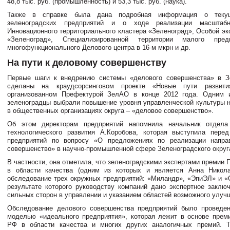
48,8 тыс. руб. (промышленность) и 53,3 тыс. руб. (наука).
Также в справке была дана подробная информация о текущ
зеленоградских предприятий и о ходе реализации масштаб
Инновационного территориального кластера «Зеленоград», Особой эк
«Зеленоград», Специализированной территории малого предп
многофункционального Делового центра в 16-м мкрн и др.
На пути к деловому совершенству
Первые шаги к внедрению системы «делового совершенства» в З
сделаны на краудсорсинговом проекте «Новые пути развития
организованном Префектурой ЗелАО в конце 2012 года. Одним и
зеленоградцы выбрали повышение уровня управленческой культуры н
в общественных организациях округа – «деловое совершенство».
Об этом директорам предприятий напомнила начальник отдела
технологического развития А.Коробова, которая выступила пере
предприятий по вопросу «О предложениях по реализации напра
совершенство» в научно-промышленной сфере Зеленоградского округ
В частности, она отметила, что зеленоградскими экспертами премии
в области качества (одним из которых и является Анна Никола
обследование трех окружных предприятий: «Миландр», «ЭпиЭЛ» и «
результате которого руководству компаний дано экспертное заклю
сильных сторон в управлении и указанием областей возможного улуч
Обследование делового совершенства предприятий было проведен
моделью «идеального предприятия», которая лежит в основе прем
РФ в области качества и многих других аналогичных премий. Т