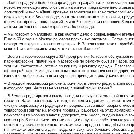
– Зеленоград уже был первопроходцем в разработке и реализации пр
новой, не имеющей аналогов сети магазинов предварительного заказа
логистикой и высочайшим уровнем автоматизации всех технологическ
исключаю, что в Зеленограде, богатом талантами электроники, прид
форматы торговых предприятий. Было бы логичным появление больши
автоматов именно в «электронном» Зеленограде.
– Мы говорим о магазинах, а как обстоит дело с современными атель
Еще в 60-е годы в Москве работали прачечные-автоматы. Сегодня нек
находятся в крупных торговых центрах. В Зеленограде таких служб б
много. Есть ли перспективы, что их станет больше?
– Всего на территории округа 317 предприятий бытового обслуживания
парикмахерские, прачечные, мастерские по ремонту обуви и часов, к
техники, фотоателье, ателье по пошиву и ремонту одежды. Естественн
сфере работают и мощные сетевые высокотехнологичные предприяти
известно: добросовестная конкуренция приводит к росту качественных
– В каждом московском районе и, конечно, в Зеленограде, открывают
выходного дня. Чего им не хватает, с вашей точки зрения?
– В Зеленограде ярмарки выходного дня пользуются большой популя
горожан. Их эффективность в том, что рядом с домом вы можете купи
чистую фермерскую продукцию и продовольственные товары отечест
товаропроизводителей. Многие продавцы работают на этих ярмарках н
покупатели их хорошо знают и доверяют, тем более, убедившись в том
можно приобрести качественные овощи и фрукты с собственных участ
сетевые супермаркеты имеют возможность продавать подобные това
на ярмарках выходного дня – ведь они закупают большие объемы, а д