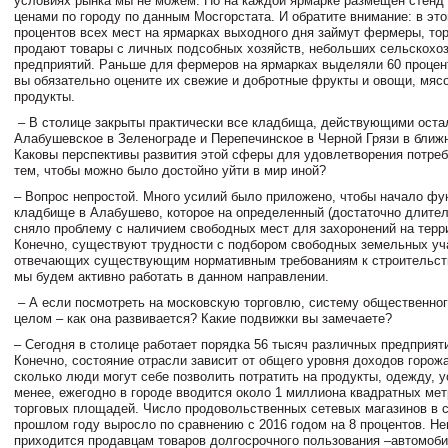
условиях рынка мы не можем. Но на каждой ярмарке размещен стенд
ценами по городу по данным Мосгорстата. И обратите внимание: в это
процентов всех мест на ярмарках выходного дня займут фермеры, тор
продают товары с личных подсобных хозяйств, небольших сельскохо
предприятий. Раньше для фермеров на ярмарках выделяли 60 процент
вы обязательно оцените их свежие и добротные фрукты и овощи, мяс
продукты.
– В столице закрыты практически все кладбища, действующими оста
Алабушевское в Зеленограде и Перепечинское в Черной Грязи в ближ
Каковы перспективы развития этой сферы для удовлетворения потреб
тем, чтобы можно было достойно уйти в мир иной?
– Вопрос непростой. Много усилий было приложено, чтобы начало фу
кладбище в Алабушево, которое на определенный (достаточно длите
сняло проблему с наличием свободных мест для захоронений на терри
Конечно, существуют трудности с подбором свободных земельных уч
отвечающих существующим нормативным требованиям к строительст
мы будем активно работать в данном направлении.
– А если посмотреть на московскую торговлю, систему общественног
целом – как она развивается? Какие подвижки вы замечаете?
– Сегодня в столице работает порядка 56 тысяч различных предприяти
Конечно, состояние отрасли зависит от общего уровня доходов горожан
сколько люди могут себе позволить потратить на продукты, одежду, у
менее, ежегодно в городе вводится около 1 миллиона квадратных ме
торговых площадей. Число продовольственных сетевых магазинов в с
прошлом году выросло по сравнению с 2016 годом на 8 процентов. Не
приходится продавцам товаров долгосрочного пользования –автомоби