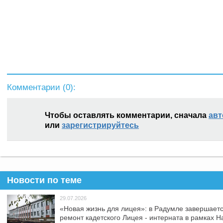
Комментарии (
0
):
Чтобы оставлять комментарии, сначала
авт
или
зарегистрируйтесь
Новости по теме
29.07.2026
«Новая жизнь для лицея»: в Радумле завершает
ремонт кадетского Лицея - интерната в рамках 