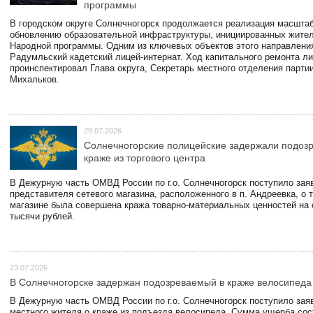
программы
В городском округе Солнечногорск продолжается реализация масштаб
обновлению образовательной инфраструктуры, инициированных жите
Народной программы. Одним из ключевых объектов этого направлени
Радумльский кадетский лицей-интернат. Ход капитального ремонта л
проинспектировал Глава округа, Секретарь местного отделения парти
Михальков.
29.07.2026
Солнечногорские полицейские задержали подоз
краже из торгового центра
В Дежурную часть ОМВД России по г.о. Солнечногорск поступило зая
представителя сетевого магазина, расположенного в п. Андреевка, о т
магазине была совершена кража товарно-материальных ценностей на
тысячи рублей.
23.07.2026
В Солнечногорске задержан подозреваемый в краже велосипеда
В Дежурную часть ОМВД России по г.о. Солнечногорск поступило зая
местного жителя о краже из подъезда велосипеда. Сумма ущерба сос