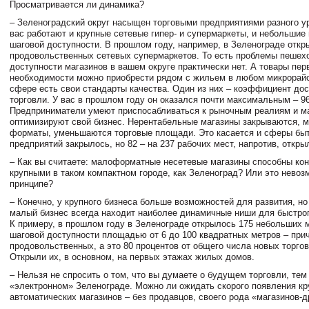
Просматривается ли динамика?
– Зеленоградский округ насыщен торговыми предприятиями разного у
вас работают и крупные сетевые гипер- и супермаркеты, и небольшие
шаговой доступности. В прошлом году, например, в Зеленограде откр
продовольственных сетевых супермаркетов. То есть проблемы пешех
доступности магазинов в вашем округе практически нет. А товары пер
необходимости можно приобрести рядом с жильем в любом микрорайо
сфере есть свои стандарты качества. Один из них – коэффициент до
торговли. У вас в прошлом году он оказался почти максимальным – 96
Предприниматели умеют приспосабливаться к рыночным реалиям и м
оптимизируют свой бизнес. Нерентабельные магазины закрываются, 
форматы, уменьшаются торговые площади. Это касается и сферы быт
предприятий закрылось, но 82 – на 237 рабочих мест, напротив, откры
– Как вы считаете: малоформатные несетевые магазины способны кон
крупными в таком компактном городе, как Зеленоград? Или это невоз
принципе?
– Конечно, у крупного бизнеса больше возможностей для развития, но
малый бизнес всегда находит наиболее динамичные ниши для быстро
К примеру, в прошлом году в Зеленограде открылось 175 небольших 
шаговой доступности площадью от 6 до 100 квадратных метров – при
продовольственных, а это 80 процентов от общего числа новых торго
Открыли их, в основном, на первых этажах жилых домов.
– Нельзя не спросить о том, что вы думаете о будущем торговли, тем
«электронном» Зеленограде. Можно ли ожидать скорого появления к
автоматических магазинов – без продавцов, своего рода «магазинов-