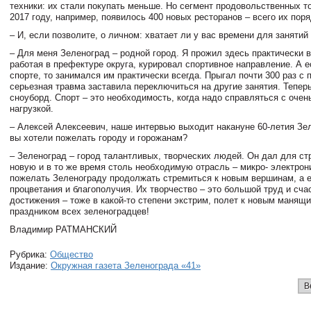
техники: их стали покупать меньше. Но сегмент продовольственных т
2017 году, например, появилось 400 новых ресторанов – всего их поря
– И, если позволите, о личном: хватает ли у вас времени для занятий
– Для меня Зеленоград – родной город. Я прожил здесь практически 
работая в префектуре округа, курировал спортивное направление. А е
спорте, то занимался им практически всегда. Прыгал почти 300 раз с
серьезная травма заставила переключиться на другие занятия. Тепер
сноуборд. Спорт – это необходимость, когда надо справляться с очен
нагрузкой.
– Алексей Алексеевич, наше интервью выходит накануне 60-летия Зе
вы хотели пожелать городу и горожанам?
– Зеленоград – город талантливых, творческих людей. Он дал для с
новую и в то же время столь необходимую отрасль – микро- электрон
пожелать Зеленограду продолжать стремиться к новым вершинам, а е
процветания и благополучия. Их творчество – это большой труд и сча
достижения – тоже в какой-то степени экстрим, полет к новым манящи
праздником всех зеленоградцев!
Владимир РАТМАНСКИЙ
Рубрика:
Общество
Издание:
Окружная газета Зеленограда «41»
В