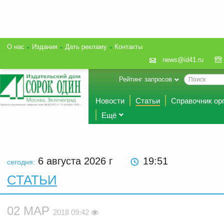
О нас
Издания
Дать рекламу
Контакты
news@id41.ru
Рейтинг запросов
Новости
Статьи
Справочник ор
Ещё
6 августа 2026
г
19:51
сегодня:
СТАТЬИ
02 МАР
2018 09:42