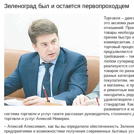
Зеленоград был и остается первопроходцем
Торговля – двиг
это аксиома ры
отношений. Про
товары необход
причем быстро и
коммерсантам, 
торговый процес
предъявляются
требования – те
любом супермар
реализуются сот
товаров по разн
разных категори
покупателям, н
и магазины, и п
и ремонтные ма
находились ряд
удовлетворяли 
стандартам. Как
развивается в н
система торговли и услуг газете рассказал руководитель столичного
торговли и услуг Алексей Немерюк.
– Алексей Алексеевич, как бы вы определили обеспеченность Зелено
предприятиями и возможностями получения современных бытовых ус