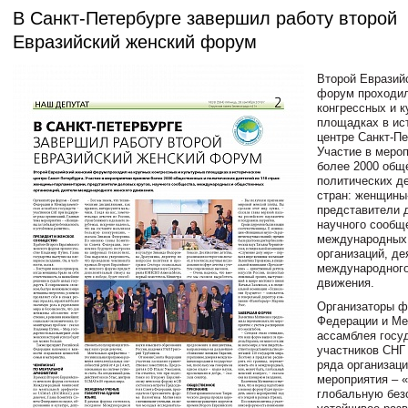
В Санкт-Петербурге завершил работу второй
Евразийский женский форум
Второй Евразий
форум проходил
конгрессных и 
площадках в ис
центре Санкт-Пе
Участие в меро
более 2000 общ
политических де
стран: женщины
представители 
научного сообщ
международных
организаций, де
международного
движения.
Организаторы ф
Федерации и М
ассамблея госу
участников СНГ
ряда организаци
мероприятия – 
глобальную без