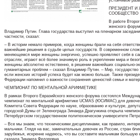
устойчивое разв
ПРЕЗИДЕНТ И
СООБЩЕСТВО
В работе Второг
женского форум
Владимир Путин. Глава государства выступил на пленарном заседани
частности, сказал:
– В истории немало примеров, когда женщины брали на себя ответств
важнейшие решения в судьбе целых государств. В современном слож
меняющемся мире женщины энергично, успешно проявляют себя в са
отраслях, играют всё более значимую роль в укреплении мира и безоп
женщины абсолютно естественно, в решении важнейших социально-эк
гуманитарных проблем – сказал Владимир Путин. – Мир, государство 
если женских историй успеха будет как можно больше. Также президе
Федерации напомнил о важности сохранения ценностей семьи и матер
ЧЕМПИОНАТ ПО МЕНТАЛЬНОЙ АРИФМЕТИКЕ
В рамках Второго Евразийского женского форума состоялся Междун
чемпионат по ментальной арифметике UCMAS (ЮСИМАС) для девочек
Комитета Совета Федерации по науке, образованию и культуре, депут
городской Думы от Зеленограда Зинаида Драгункина открыла чемпион
Петербургском государственном политехническом университете Петра
– Все мы знаем, что техническими дисциплинами, как правило, интер
мальчики. Глядя на вас, замечательных девочек из России, стран бли
зарубежья, искренне надеюсь, что вы составите мальчикам большую 
сказала Зинаида Федоровна.