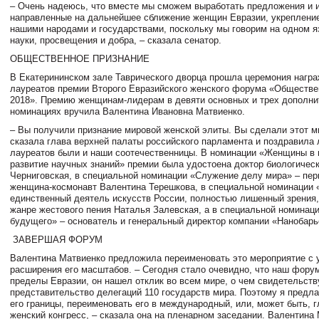
– Очень надеюсь, что вместе мы сможем выработать предложения и 
направленные на дальнейшее сближение женщин Евразии, укреплени
нашими народами и государствами, поскольку мы говорим на одном я
науки, просвещения и добра, – сказала сенатор.
ОБЩЕСТВЕННОЕ ПРИЗНАНИЕ
В Екатерининском зале Таврического дворца прошла церемония нагр
лауреатов премии Второго Евразийского женского форума «Обществе
2018». Премию женщинам-лидерам в девяти основных и трех дополн
номинациях вручила Валентина Ивановна Матвиенко.
– Вы получили признание мировой женской элиты. Вы сделали этот м
сказала глава верхней палаты российского парламента и поздравила 
лауреатов были и наши соотечественницы. В номинации «Женщины в 
развитие научных знаний» премии была удостоена доктор биологическ
Черниговская, в специальной номинации «Служение делу мира» – пер
женщина-космонавт Валентина Терешкова, в специальной номинации
единственный деятель искусств России, полностью лишенный зрения
жанре жестового пения Наталья Залевская, а в специальной номинац
будущего» – основатель и генеральный директор компании «Нанобарь
ЗАВЕРШАЯ ФОРУМ
Валентина Матвиенко предложила переименовать это мероприятие с 
расширения его масштабов. – Сегодня стало очевидно, что наш фору
пределы Евразии, он нашел отклик во всем мире, о чем свидетельств
представительство делегаций 110 государств мира. Поэтому я предл
его границы, переименовать его в международный, или, может быть, 
женский конгресс, – сказала она на пленарном заседании. Валентина