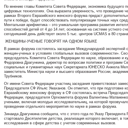
По мнению главы Комитета Совета Федерации, экономика будущего п
цифровых технологиях. Она выразила уверенность, что проведение ч
рамках Второго Евразийского женского форума придаст дополнитель
пути к победе, будет способствовать популяризации точных наук сред
Ментальная арифметика – это уникальная программа развития интел
способностей детей от 4 до 14 лет, основанная на системе устного сч
сегодняшний день действует около 5 тыс. центров UCMAS в 80 страна
ЖЕНЩИНЫ-УЧЕНЫЕ ГОВОРЯТ НА ОДНОМ ЯЗЫКЕ
В рамках форума состоялось заседание Международной экспертной 
женщин-ученых в условиях глобальных вызовов современности». Се
председатель Комитета Совета Федерации по науке, образованию и к
Федоровна Драгункина, директор по вопросам политики и программ С
социальных и гуманитарных наук Секретариата ЮНЕСКО Анжела Мел
заместитель Министра науки и высшего образования России, академи
Трубников.
От имени Совета Федерации участниц заседания приветствовал заме
Председателя СФ Ильяс Умаханов. Он отметил, что при подготовке к
Евразийскому женскому форуму в СФ состоялась встреча Председат
Федерации, председателя Оргкомитета форума Валентины Матвиенко
учеными, включая молодых исследовательниц, на которой прозвучал
проведении отдельного мероприятия по науке в рамках форума.
Зинаида Драгункина сообщила, что с этого года по Указу Президента 
стартовало Десятилетие детства, реализация которого включает, в то
исследования в сфере детства с учетом современных вызовов.