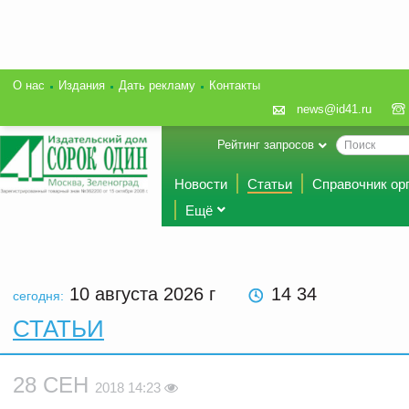
О нас
Издания
Дать рекламу
Контакты
news@id41.ru
Рейтинг запросов
Новости
Статьи
Справочник ор
Ещё
10 августа 2026
г
14 34
сегодня:
СТАТЬИ
28 СЕН
2018 14:23