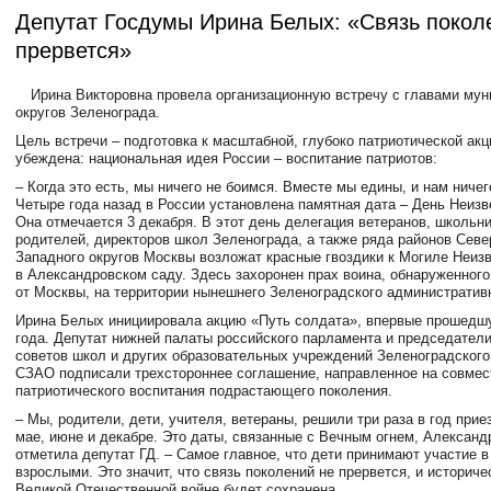
Депутат Госдумы Ирина Белых: «Связь покол
прервется»
Ирина Викторовна провела организационную встречу с главами му
округов Зеленограда.
Цель встречи – подготовка к масштабной, глубоко патриотической ак
убеждена: национальная идея России – воспитание патриотов:
– Когда это есть, мы ничего не боимся. Вместе мы едины, и нам ничег
Четыре года назад в России установлена памятная дата – День Неизв
Она отмечается 3 декабря. В этот день делегация ветеранов, школьни
родителей, директоров школ Зеленограда, а также ряда районов Севе
Западного округов Москвы возложат красные гвоздики к Могиле Неиз
в Александровском саду. Здесь захоронен прах воина, обнаруженног
от Москвы, на территории нынешнего Зеленоградского административн
Ирина Белых инициировала акцию «Путь солдата», впервые прошедш
года. Депутат нижней палаты российского парламента и председател
советов школ и других образовательных учреждений Зеленоградского
СЗАО подписали трехстороннее соглашение, направленное на совмес
патриотического воспитания подрастающего поколения.
– Мы, родители, дети, учителя, ветераны, решили три раза в год прие
мае, июне и декабре. Это даты, связанные с Вечным огнем, Александ
отметила депутат ГД. – Самое главное, что дети принимают участие в
взрослыми. Это значит, что связь поколений не прервется, и историче
Великой Отечественной войне будет сохранена.