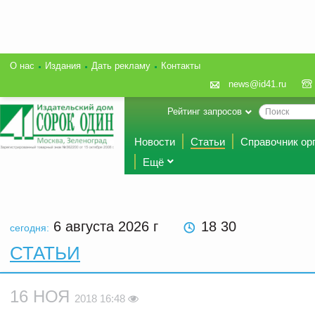
О нас
Издания
Дать рекламу
Контакты
news@id41.ru
Рейтинг запросов
Новости
Статьи
Справочник ор
Ещё
6 августа 2026
г
18 30
сегодня:
СТАТЬИ
16 НОЯ
2018 16:48