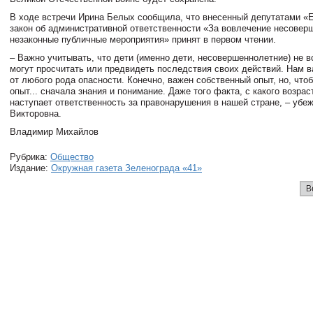
В ходе встречи Ирина Белых сообщила, что внесенный депутатами «
закон об административной ответственности «За вовлечение несовер
незаконные публичные мероприятия» принят в первом чтении.
– Важно учитывать, что дети (именно дети, несовершеннолетние) не вс
могут просчитать или предвидеть последствия своих действий. Нам в
от любого рода опасности. Конечно, важен собственный опыт, но, что
опыт... сначала знания и понимание. Даже того факта, с какого возрас
наступает ответственность за правонарушения в нашей стране, – убе
Викторовна.
Владимир Михайлов
Рубрика:
Общество
Издание:
Окружная газета Зеленограда «41»
В