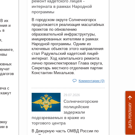
ремонт кадетского Лицея -
интерната в рамках Народной
программы
В городском округе Солнечногорск
 В их
продолжается реализация масштабных
ения и
проектов по обновлению
ь в
образовательной инфраструктуры,
инициированных жителями в рамках
я,
Народной программы. Одним из
ключевых объектов этого направления
енинге,
стал Радумльский кадетский лицей-
сквы
интернат. Ход капитального ремонта
лично проинспектировал Глава округа,
сновных
Секретарь местного отделения партии
аучат
Константин Михальков.
дагогов
Комментарии (0)
еча с
скажут
29.07.2026
Солнечногорские
полицейские
задержали
подозреваемых в краже из
ижку
торгового центра
ии в
В Дежурную часть ОМВД России по