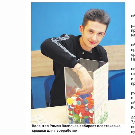
В
З
об
В
р
п
на
–
о
п
о
Н
В
н
г
и
п
–
р
о
о
К
В
д
З
в
ву