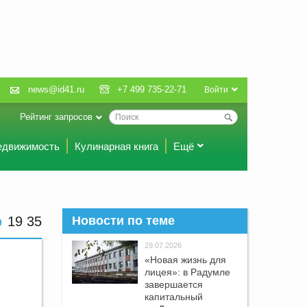
news@id41.ru
+7 499 735-22-71
Войти
Рейтинг запросов
едвижимость
Кулинарная книга
Ещё
19 35
Новости по теме
29.07.2026
«Новая жизнь для
лицея»: в Радумле
завершается
капитальный