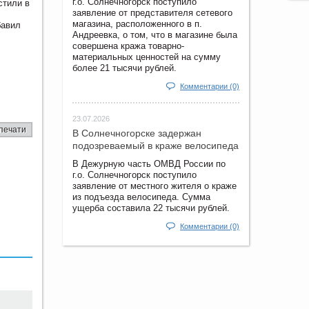
г.о. Солнечногорск поступило
стили в
заявление от представителя сетевого
магазина, расположенного в п.
бавил
Андреевка, о том, что в магазине была
совершена кража товарно-
материальных ценностей на сумму
более 21 тысячи рублей.
Комментарии (0)
23.07.2026
печати
В Солнечногорске задержан
подозреваемый в краже велосипеда
В Дежурную часть ОМВД России по
г.о. Солнечногорск поступило
заявление от местного жителя о краже
из подъезда велосипеда. Сумма
ущерба составила 22 тысячи рублей.
Комментарии (0)