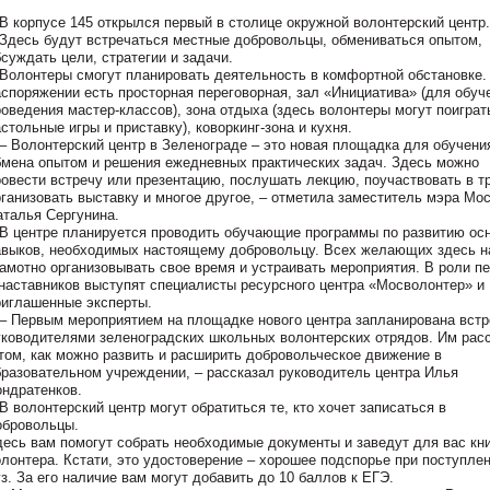
 корпусе 145 открылся первый в столице окружной волонтерский центр.
десь будут встречаться местные добровольцы, обмениваться опытом,
суждать цели, стратегии и задачи.
олонтеры смогут планировать деятельность в комфортной обстановке.
аспоряжении есть просторная переговорная, зал «Инициатива» (для обуч
роведения мастер-классов), зона отдыха (здесь волонтеры могут поиграт
стольные игры и приставку), коворкинг-зона и кухня.
 Волонтерский центр в Зеленограде – это новая площадка для обучени
бмена опытом и решения ежедневных практических задач. Здесь можно
ровести встречу или презентацию, послушать лекцию, поучаствовать в тр
рганизовать выставку и многое другое, – отметила заместитель мэра Мо
аталья Сергунина.
 центре планируется проводить обучающие программы по развитию о
авыков, необходимых настоящему добровольцу. Всех желающих здесь н
рамотно организовывать свое время и устраивать мероприятия. В роли пе
 наставников выступят специалисты ресурсного центра «Мосволонтер» и
риглашенные эксперты.
 Первым мероприятием на площадке нового центра запланирована встр
уководителями зеленоградских школьных волонтерских отрядов. Им рас
 том, как можно развить и расширить добровольческое движение в
бразовательном учреждении, – рассказал руководитель центра Илья
ондратенков.
 волонтерский центр могут обратиться те, кто хочет записаться в
обровольцы.
десь вам помогут собрать необходимые документы и заведут для вас кн
олонтера. Кстати, это удостоверение – хорошее подспорье при поступлен
з. За его наличие вам могут добавить до 10 баллов к ЕГЭ.