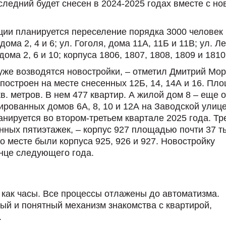
ледний будет снесен в 2024-2025 годах вместе с но
ии планируется переселение порядка 3000 человек 
ма 2, 4 и 6; ул. Гоголя, дома 11А, 11Б и 11В; ул. Л
 дома 2, 6 и 10; корпуса 1806, 1807, 1808, 1809 и 1810
уже возводятся новостройки, – отметил Дмитрий Мор
построен на месте снесенных 12Б, 14, 14А и 16. Пл
в. метров. В нем 477 квартир. А жилой дом 8 – еще 
ированных домов 6А, 8, 10 и 12А на Заводской улице
анируется во втором-третьем квартале 2025 года. Тр
нных пятиэтажек, – корпус 927 площадью почти 37 т
го месте были корпуса 925, 926 и 927. Новостройку
онце следующего года.
 как часы. Все процессы отлажены до автоматизма.
й и понятный механизм знакомства с квартирой,
.