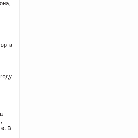
она,
форта
 году
а
,
те. В