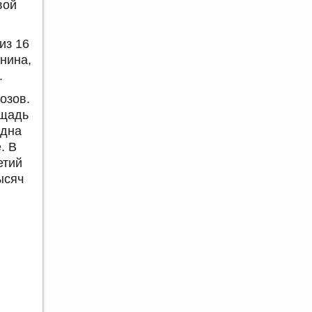
вой
из 16
енина,
.
озов.
ощадь
одна
. В
етий
ысяч