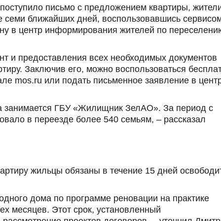
u поступило письмо с предложением квартиры, жител
ие семи ближайших дней, воспользовавшись сервисо
ону в центр информирования жителей по переселени
нт и предоставления всех необходимых документов
артиру. Заключив его, можно воспользоваться беспл
ле mos.ru или подать письменное заявление в цент
да занимается ГБУ «Жилищник ЗелАО». За период с
овало в переезде более 540 семьям, – рассказал
артиру жильцы обязаны в течение 15 дней освободи
одного дома по программе реновации на практике
ех месяцев. Этот срок, установленный
а рассмотрение проектов договоров, – уточнил Дмит