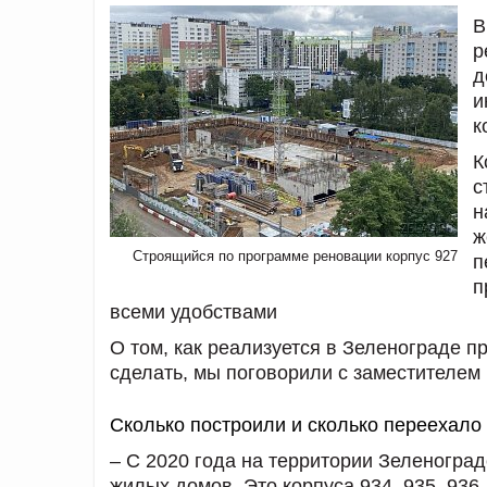
В
р
д
и
к
К
с
н
ж
Строящийся по программе реновации корпус 927
п
п
всеми удобствами
О том, как реализуется в Зеленограде п
сделать, мы поговорили с заместителем
Сколько построили и сколько переехало
– С 2020 года на территории Зеленоград
жилых домов. Это корпуса 934, 935, 936,