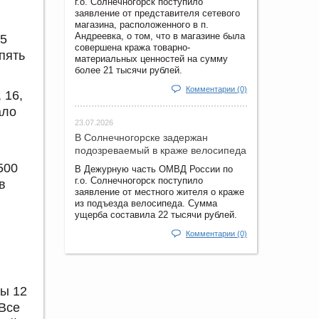
г.о. Солнечногорск поступило
заявление от представителя сетевого
магазина, расположенного в п.
Андреевка, о том, что в магазине была
25
совершена кража товарно-
пять
материальных ценностей на сумму
более 21 тысячи рублей.
Комментарии (0)
 16,
ало
23.07.2026
В Солнечногорске задержан
подозреваемый в краже велосипеда
500
В Дежурную часть ОМВД России по
г.о. Солнечногорск поступило
в
заявление от местного жителя о краже
из подъезда велосипеда. Сумма
ущерба составила 22 тысячи рублей.
Комментарии (0)
ны 12
 Все