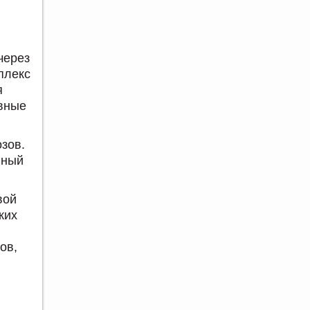
через
плекс
я
ивные
озов.
нный
вой
ких
ов,