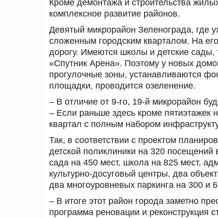
Кроме демонтажа и строительства жилы
комплексное развитие районов.
Девятый микрорайон Зеленограда, где уж
сложенным городским кварталом. На его 
дорогу. Имеются школы и детские сады, 
«Спутник Арена». Поэтому у новых домо
прогулочные зоны, устанавливаются фон
площадки, проводится озеленение.
– В отличие от 9-го, 19-й микрорайон б
– Если раньше здесь кроме пятиэтажек н
квартал с полным набором инфраструкт
Так, в соответствии с проектом планиро
детской поликлиники на 320 посещений в
сада на 450 мест, школа на 825 мест, а
культурно-досуговый центры, два объект
два многоуровневых паркинга на 300 и 
– В итоге этот район города заметно пр
программа реновации и реконструкция с