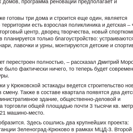
х домов, программа реновации предполагает и
е готовы три дома и строится еще один, является
территории есть взрослая поликлиника и детская – 
торговый центр, дворец творчества, новый спортком
в планируется только благоустройство: устраиваютс
ари, лавочки и урны, монтируются детские и спорт
удет перестроен полностью, – рассказал Дмитрий Мор
е было фактически ничего, то теперь будет совреме
уры.
вки у Крюковской эстакады ведется строительство но
 смену. Также в составе квартала появятся два детс
дминистративное здание, общественно-деловой и
а торговли общей площадью почти 3 тысячи кв. метр
621 машино-место.
еобразится. Здесь сошлись два крупнейших проекта:
танции Зеленоград-Крюково в рамках МЦД-3. Второй