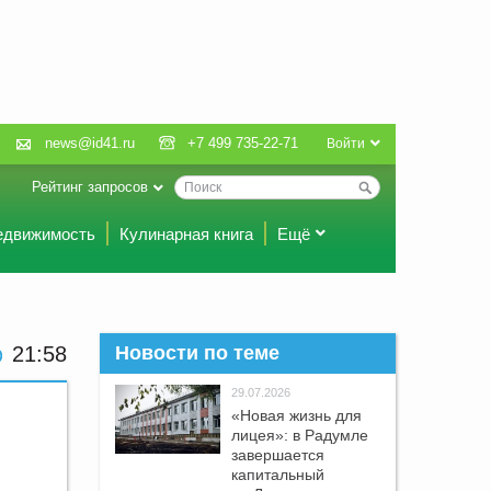
news@id41.ru
+7 499 735-22-71
Войти
Рейтинг запросов
едвижимость
Кулинарная книга
Ещё
21 58
Новости по теме
29.07.2026
«Новая жизнь для
лицея»: в Радумле
завершается
капитальный