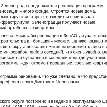
 Зеленограде продолжается реализация программы
еновации жилого фонда. Строятся новые дома,
емонтируются старые, возводится социальная
нфраструктура. Зеленоградцы получают новые
омфортабельные квартиры.
онечно, масштабы реновации в ЗелАО уступают объ
троительства в «большой» Москве. Однако компактн
ашего округа позволяет жителям переезжать либо в 
е микрорайон, либо в соседний, что очень удобно. В
еревозятся буквально в соседний дом, где участнико
рограммы ждут отремонтированные, светлые кварти
рограмма реновации, что уже сделано, а что предсто
 префекта округа Дмитрием Морозовым.
ского округа построено и введено в эксплуатацию ш
 1934, 1935, 1936 в микрорайонах 9 и 19. Общее