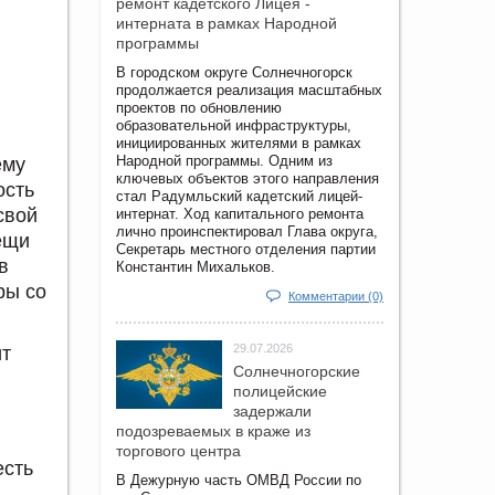
ремонт кадетского Лицея -
интерната в рамках Народной
программы
В городском округе Солнечногорск
продолжается реализация масштабных
проектов по обновлению
образовательной инфраструктуры,
инициированных жителями в рамках
Народной программы. Одним из
ему
ключевых объектов этого направления
ость
стал Радумльский кадетский лицей-
свой
интернат. Ход капитального ремонта
лично проинспектировал Глава округа,
ещи
Секретарь местного отделения партии
в
Константин Михальков.
ры со
Комментарии (0)
29.07.2026
ит
Солнечногорские
полицейские
задержали
подозреваемых в краже из
торгового центра
есть
В Дежурную часть ОМВД России по