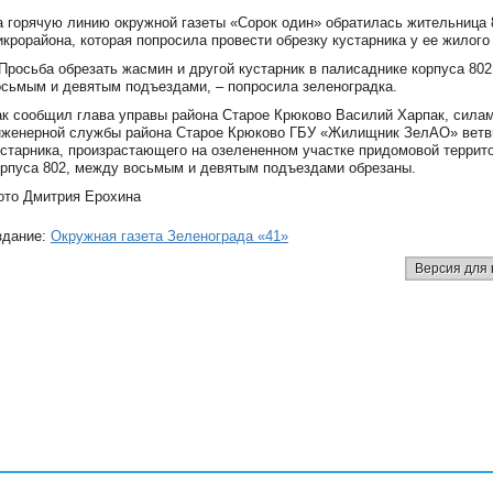
а горячую линию окружной газеты «Сорок один» обратилась жительница 
икрорайона, которая попросила провести обрезку кустарника у ее жилого
 Просьба обрезать жасмин и другой кустарник в палисаднике корпуса 80
осьмым и девятым подъездами, – попросила зеленоградка.
ак сообщил глава управы района Старое Крюково Василий Харпак, сила
нженерной службы района Старое Крюково ГБУ «Жилищник ЗелАО» ветв
устарника, произрастающего на озелененном участке придомовой террит
орпуса 802, между восьмым и девятым подъездами обрезаны.
ото Дмитрия Ерохина
здание:
Окружная газета Зеленограда «41»
Версия для 