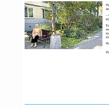
Н
м
–
в
К
и
к
к
Ф
И