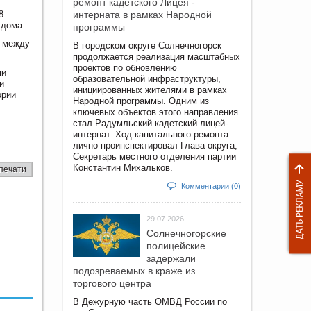
ремонт кадетского Лицея -
8
интерната в рамках Народной
 дома.
программы
2 между
В городском округе Солнечногорск
продолжается реализация масштабных
проектов по обновлению
ми
образовательной инфраструктуры,
и
инициированных жителями в рамках
ории
Народной программы. Одним из
ключевых объектов этого направления
стал Радумльский кадетский лицей-
интернат. Ход капитального ремонта
лично проинспектировал Глава округа,
Секретарь местного отделения партии
Константин Михальков.
печати
Комментарии (0)
29.07.2026
Солнечногорские
полицейские
задержали
подозреваемых в краже из
торгового центра
В Дежурную часть ОМВД России по