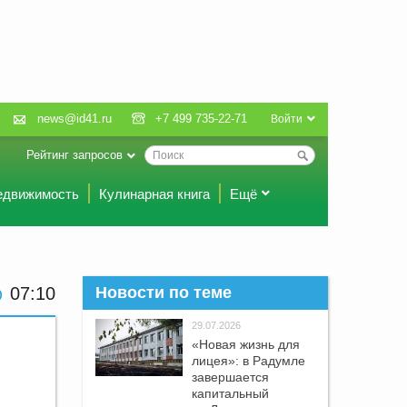
news@id41.ru
+7 499 735-22-71
Войти
Рейтинг запросов
едвижимость
Кулинарная книга
Ещё
07 10
Новости по теме
29.07.2026
«Новая жизнь для
лицея»: в Радумле
завершается
капитальный