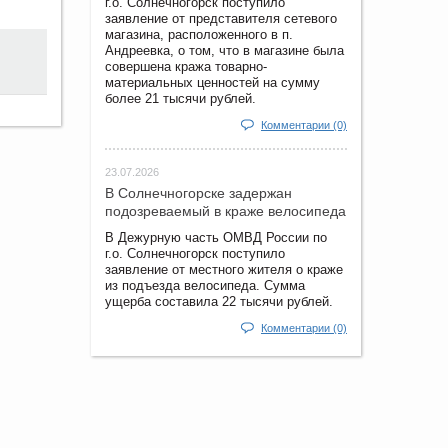
г.о. Солнечногорск поступило
заявление от представителя сетевого
магазина, расположенного в п.
Андреевка, о том, что в магазине была
совершена кража товарно-
материальных ценностей на сумму
более 21 тысячи рублей.
Комментарии (0)
23.07.2026
В Солнечногорске задержан
подозреваемый в краже велосипеда
В Дежурную часть ОМВД России по
г.о. Солнечногорск поступило
заявление от местного жителя о краже
из подъезда велосипеда. Сумма
ущерба составила 22 тысячи рублей.
Комментарии (0)