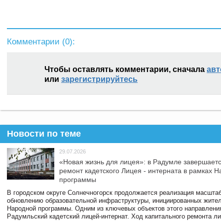
Комментарии (
0
):
Чтобы оставлять комментарии, сначала
авт
или
зарегистрируйтесь
Новости по теме
29.07.2026
«Новая жизнь для лицея»: в Радумле завершает
ремонт кадетского Лицея - интерната в рамках 
программы
В городском округе Солнечногорск продолжается реализация масштаб
обновлению образовательной инфраструктуры, инициированных жите
Народной программы. Одним из ключевых объектов этого направлени
Радумльский кадетский лицей-интернат. Ход капитального ремонта л