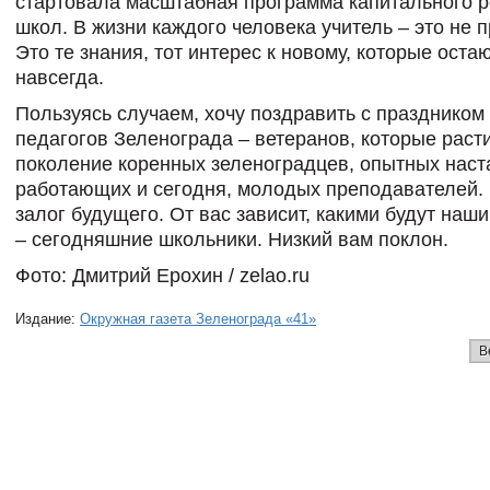
стартовала масштабная программа капитального 
школ. В жизни каждого человека учитель – это не п
Это те знания, тот интерес к новому, которые оста
навсегда.
Пользуясь случаем, хочу поздравить с праздником
педагогов Зеленограда – ветеранов, которые раст
поколение коренных зеленоградцев, опытных наст
работающих и сегодня, молодых преподавателей. 
залог будущего. От вас зависит, какими будут наш
– сегодняшние школьники. Низкий вам поклон.
Фото: Дмитрий Ерохин / zelao.ru
Издание:
Окружная газета Зеленограда «41»
В