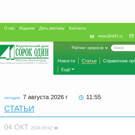
О нас
Издания
Дать рекламу
Контакты
news@id41.ru
Рейтинг запросов
Новости
Статьи
Справочник ор
Ещё
7 августа 2026
г
11:55
сегодня:
СТАТЬИ
04 ОКТ
2024 09:42