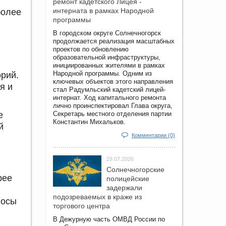
ремонт кадетского Лицея -
интерната в рамках Народной
более
программы
В городском округе Солнечногорск
продолжается реализация масштабных
проектов по обновлению
образовательной инфраструктуры,
инициированных жителями в рамках
Народной программы. Одним из
орий.
ключевых объектов этого направления
я и
стал Радумльский кадетский лицей-
интернат. Ход капитального ремонта
лично проинспектировал Глава округа,
е
Секретарь местного отделения партии
Константин Михальков.
й
Комментарии (0)
29.07.2026
Солнечногорские
рее
полицейские
задержали
подозреваемых в краже из
лосы
торгового центра
В Дежурную часть ОМВД России по