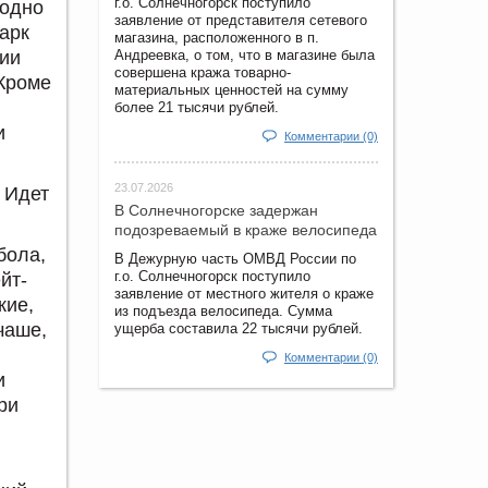
г.о. Солнечногорск поступило
 одно
заявление от представителя сетевого
парк
магазина, расположенного в п.
ции
Андреевка, о том, что в магазине была
совершена кража товарно-
 Кроме
материальных ценностей на сумму
более 21 тысячи рублей.
и
Комментарии (0)
23.07.2026
 Идет
В Солнечногорске задержан
подозреваемый в краже велосипеда
бола,
В Дежурную часть ОМВД России по
г.о. Солнечногорск поступило
йт-
заявление от местного жителя о краже
кие,
из подъезда велосипеда. Сумма
чаше,
ущерба составила 22 тысячи рублей.
Комментарии (0)
и
ри