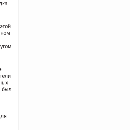
дка.
 этой
вном
ругом
е
тели
дных
к был
для