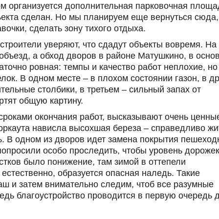
ом организуется дополнительная парковочная площа
екта сделан. Но мы планируем еще вернуться сюда,
вочки, сделать зону тихого отдыха.
 строители уверяют, что сдадут объекты вовремя. На
 объезд, а обход дворов в районе Матушкино, в осно
аточно ровная: темпы и качество работ неплохие, но
ок. В одном месте – в плохом состоянии газон, в д
тельные столбики, в третьем – сильный запах от
ртят общую картину.
сроками окончания работ, высказывают очень ценны
оркаута нависла высохшая береза – справедливо жи
ть. В одном из дворов идет замена покрытия пешехо
попросили особо проследить, чтобы уровень дороже
стков было понижение, там зимой в оттепели
 естественно, образуется опасная наледь. Такие
аш и затем внимательно следим, чтоб все разумные
едь благоустройство проводится в первую очередь 