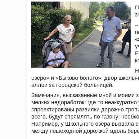
П
з
–
н
«
у
Е
к
Н
озеро» и «Быково болото», двор школы-
аллеи за городской больницей.
Замечания, высказанные мной и моими з
мелких недоработок: где-то неаккуратно
спроектированы развилки дорожно-тропи
всего, будут спрямлять по газону: необх
Например, у Школьного озера вызвала с
между пешеходной дорожкой вдоль берег