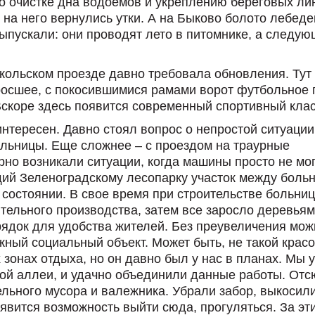
о очистке дна водоемов и укреплению береговых ли
на него вернулись утки. А на Быково болото лебеде
выпускали: они проводят лето в питомнике, а следу
кольском проезде давно требовала обновления. Тут 
аросшее, с покосившимися рамами ворот футбольное 
скоре здесь появится современный спортивный клас
нтересен. Давно стоял вопрос о непростой ситуации
ольницы. Еще сложнее – с проездом на траурные
рно возникали ситуации, когда машины просто не мо
ий Зеленоградскому лесопарку участок между боль
 состоянии. В свое время при строительстве больни
тельного производства, затем все заросло деревьям
орядок для удобства жителей. Без преувеличения мож
ажный социальный объект. Может быть, не такой крас
 зонах отдыха, но он давно был у нас в планах. Мы у
вой аллеи, и удачно объединили данные работы. От
ельного мусора и валежника. Убрали забор, выкосил
явится возможность выйти сюда, прогуляться. За эт