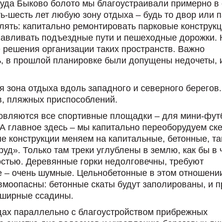
руда Быково болото мы благоустраивали примерно в
ть-шесть лет любую зону отдыха – будь то двор или 
лять: капитально ремонтировать парковые конструк
навливать подъездные пути и пешеходные дорожки.
 решения организации таких пространств. Важно
ь, в прошлой планировке были допущены недочеты, 
 зона отдыха вдоль западного и северного берегов.
в, пляжных приспособлений.
овляются все спортивные площадки – для мини-фут
 А главное здесь – мы капитально переоборудуем ске
 конструкции меняем на капитальные, бетонные, та
уд». Только там треки углублены в землю, как бы в 
остью. Деревянные горки недолговечны, требуют
е – очень шумные. Цельнобетонные в этом отношени
авмоопасны: бетонные скаты будут заполированы, и п
бширные ссадины.
дах параллельно с благоустройством прибрежных