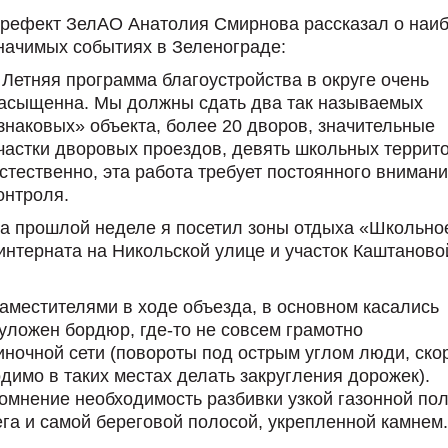
рефект ЗелАО Анатолия Смирнова рассказал о наи
начимых событиях в Зеленограде:
 Летняя программа благоустройства в округе очень
асыщенна. Мы должны сдать два так называемых
знаковых» объекта, более 20 дворов, значительные
частки дворовых проездов, девять школьных террит
стественно, эта работа требует постоянного внимани
онтроля.
а прошлой неделе я посетил зоны отдыха «Школьно
интерната на Никольской улице и участок Каштаново
аместителями в ходе объезда, в основном касались
 уложен бордюр, где-то не совсем грамотно
ночной сети (повороты под острым углом люди, ско
одимо в таких местах делать закругления дорожек).
омнение необходимость разбивки узкой газонной по
а и самой береговой полосой, укрепленной камнем.