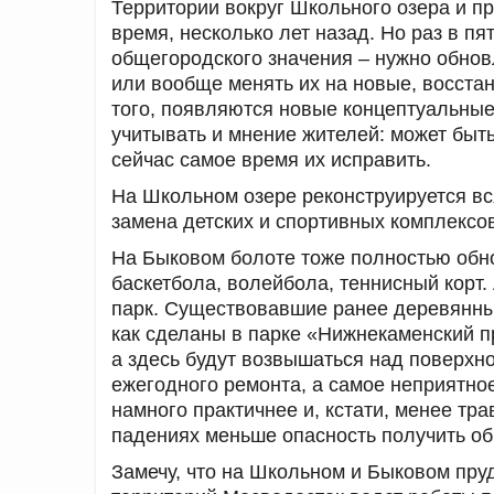
Территории вокруг Школьного озера и п
время, несколько лет назад. Но раз в пя
общегородского значения – нужно обнов
или вообще менять их на новые, восста
того, появляются новые концептуальные
учитывать и мнение жителей: может быт
сейчас самое время их исправить.
На Школьном озере реконструируется вся
замена детских и спортивных комплексо
На Быковом болоте тоже полностью обн
баскетбола, волейбола, теннисный корт.
парк. Существовавшие ранее деревянные
как сделаны в парке «Нижнекаменский пр
а здесь будут возвышаться над поверхн
ежегодного ремонта, а самое неприятно
намного практичнее и, кстати, менее тр
падениях меньше опасность получить о
Замечу, что на Школьном и Быковом пру