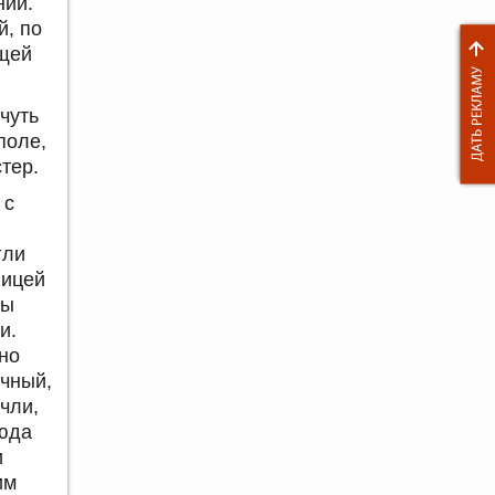
ний.
й, по
ющей
чуть
поле,
тер.
 с
гли
ницей
цы
и.
но
очный,
чли,
сюда
и
им