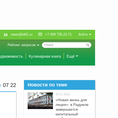
news@id41.ru
+7 499 735-22-71
Войти
Рейтинг запросов
едвижимость
Кулинарная книга
Ещё
07 22
Новости по теме
29.07.2026
«Новая жизнь для
лицея»: в Радумле
завершается
капитальный