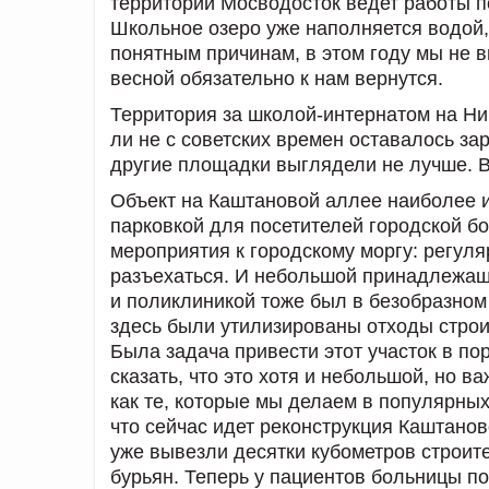
территорий Мосводосток ведет работы п
Школьное озеро уже наполняется водой, 
понятным причинам, в этом году мы не 
весной обязательно к нам вернутся.
Территория за школой-интернатом на Ни
ли не с советских времен оставалось з
другие площадки выглядели не лучше. В
Объект на Каштановой аллее наиболее и
парковкой для посетителей городской б
мероприятия к городскому моргу: регуля
разъехаться. И небольшой принадлежащ
и поликлиникой тоже был в безобразном
здесь были утилизированы отходы строи
Была задача привести этот участок в п
сказать, что это хотя и небольшой, но в
как те, которые мы делаем в популярных
что сейчас идет реконструкция Каштано
уже вывезли десятки кубометров строит
бурьян. Теперь у пациентов больницы по