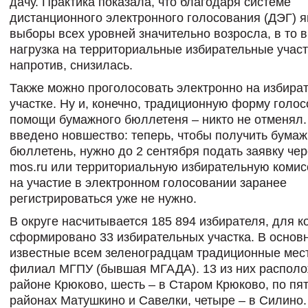
дачу. Практика показала, что благодаря системе
дистанционного электронного голосования (ДЭГ) я
выборы всех уровней значительно возросла, в то в
нагрузка на территориальные избирательные участ
напротив, снизилась.
Также можно проголосовать электронно на избира
участке. Ну и, конечно, традиционную форму голос
помощи бумажного бюллетеня – никто не отменял
введено новшество: теперь, чтобы получить бума
бюллетень, нужно до 2 сентября подать заявку чер
mos.ru или территориальную избирательную комис
на участие в электронном голосовании заранее
регистрироваться уже не нужно.
В округе насчитывается 185 894 избирателя, для к
сформировано 33 избирательных участка. В основ
известные всем зеленоградцам традиционные мес
филиал МГПУ (бывшая МГАДА). 13 из них распол
районе Крюково, шесть – в Старом Крюково, по пят
районах Матушкино и Савелки, четыре – в Силино.