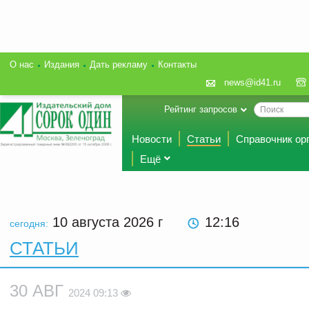
О нас
Издания
Дать рекламу
Контакты
news@id41.ru
Рейтинг запросов
Новости
Статьи
Справочник ор
Ещё
10 августа 2026
г
12:16
сегодня:
СТАТЬИ
30 АВГ
2024 09:13