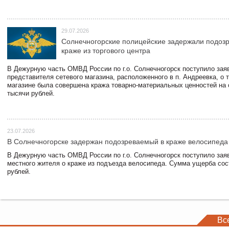
29.07.2026
Солнечногорские полицейские задержали подоз
краже из торгового центра
В Дежурную часть ОМВД России по г.о. Солнечногорск поступило зая
представителя сетевого магазина, расположенного в п. Андреевка, о т
магазине была совершена кража товарно-материальных ценностей на
тысячи рублей.
23.07.2026
В Солнечногорске задержан подозреваемый в краже велосипеда
В Дежурную часть ОМВД России по г.о. Солнечногорск поступило зая
местного жителя о краже из подъезда велосипеда. Сумма ущерба сос
рублей.
Вс