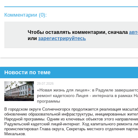
Комментарии (
0
):
Чтобы оставлять комментарии, сначала
авт
или
зарегистрируйтесь
Новости по теме
29.07.2026
«Новая жизнь для лицея»: в Радумле завершает
ремонт кадетского Лицея - интерната в рамках 
программы
В городском округе Солнечногорск продолжается реализация масштаб
обновлению образовательной инфраструктуры, инициированных жите
Народной программы. Одним из ключевых объектов этого направлени
Радумльский кадетский лицей-интернат. Ход капитального ремонта л
проинспектировал Глава округа, Секретарь местного отделения парти
Михальков.