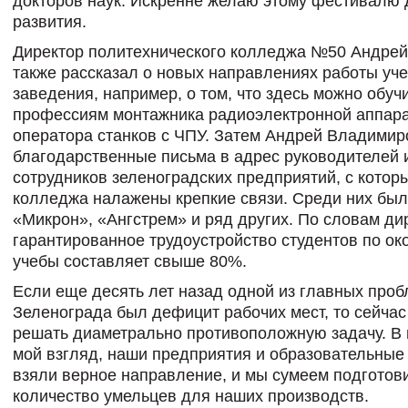
докторов наук. Искренне желаю этому фестивалю
развития.
Директор политехнического колледжа №50 Андрей
также рассказал о новых направлениях работы уч
заведения, например, о том, что здесь можно обуч
профессиям монтажника радиоэлектронной аппар
оператора станков с ЧПУ. Затем Андрей Владимир
благодарственные письма в адрес руководителей 
сотрудников зеленоградских предприятий, с котор
колледжа налажены крепкие связи. Среди них бы
«Микрон», «Ангстрем» и ряд других. По словам ди
гарантированное трудоустройство студентов по ок
учебы составляет свыше 80%.
Если еще десять лет назад одной из главных про
Зеленограда был дефицит рабочих мест, то сейчас
решать диаметрально противоположную задачу. В 
мой взгляд, наши предприятия и образовательные
взяли верное направление, и мы сумеем подготов
количество умельцев для наших производств.