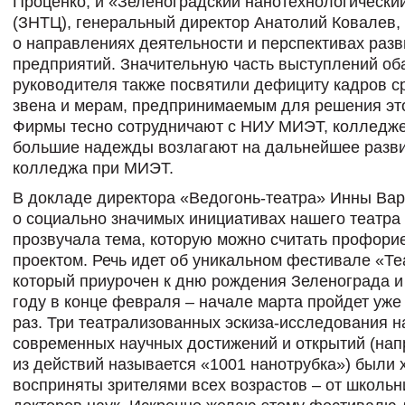
Проценко, и «Зеленоградский нанотехнологически
(ЗНТЦ), генеральный директор Анатолий Ковалев,
о направлениях деятельности и перспективах разв
предприятий. Значительную часть выступлений об
руководителя также посвятили дефициту кадров с
звена и мерам, предпринимаемым для решения это
Фирмы тесно сотрудничают с НИУ МИЭТ, колледж
большие надежды возлагают на дальнейшее разв
колледжа при МИЭТ.
В докладе директора «Ведогонь-театра» Инны В
о социально значимых инициативах нашего театра
прозвучала тема, которую можно считать профор
проектом. Речь идет об уникальном фестивале «Те
который приурочен к дню рождения Зеленограда и
году в конце февраля – начале марта пройдет уже 
раз. Три театрализованных эскиза-исследования н
современных научных достижений и открытий (нап
из действий называется «1001 нанотрубка») были
восприняты зрителями всех возрастов – от школьн