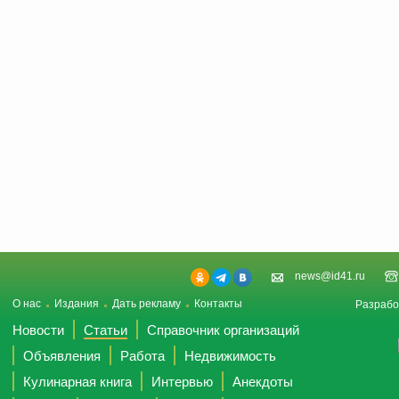
news@id41.ru
О нас
Издания
Дать рекламу
Контакты
Разрабо
Новости
Статьи
Справочник организаций
Объявления
Работа
Недвижимость
Кулинарная книга
Интервью
Анекдоты