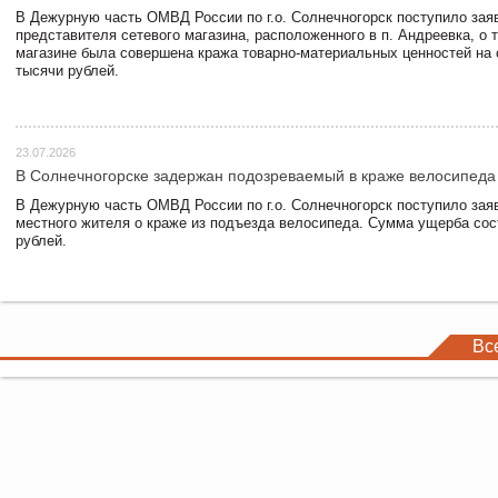
В Дежурную часть ОМВД России по г.о. Солнечногорск поступило зая
представителя сетевого магазина, расположенного в п. Андреевка, о т
магазине была совершена кража товарно-материальных ценностей на
тысячи рублей.
23.07.2026
В Солнечногорске задержан подозреваемый в краже велосипеда
В Дежурную часть ОМВД России по г.о. Солнечногорск поступило зая
местного жителя о краже из подъезда велосипеда. Сумма ущерба сос
рублей.
Вс