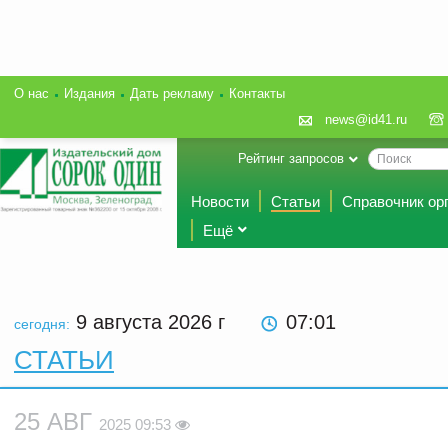
О нас
Издания
Дать рекламу
Контакты
news@id41.ru
Рейтинг запросов
Новости
Статьи
Справочник ор
Ещё
9 августа 2026
г
07:01
сегодня:
СТАТЬИ
25 АВГ
2025 09:53