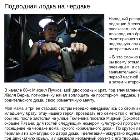
Подводная лодка на чердаке
Народный репор
редакции Алекс
рассказал нам 
двоюродного бр
смастерившего 
подводную лодк
интересными сн
– В это сложно 
бы всему этому
очевидцем, и с
занимательной 
первой частной
а затем и второй
В начале 80-х Михаил Пучков, мой двоюродный брат, под впечатлени
Жюля Верна, потихонечку начал воплощать на просторном чердаке, 
родительского дома, свою романтичную мечту.
Моя мама и три ее старших сестры нередко наведывались со своими 
младшему брату, отцу нашего героя, проведать его семейство с четы
обычно, после застолья на улице Тюленина поселка Мирный (Соколовк
окраине Рязани, для гостей следующим номером культурной програм
посещение на чердаке дома «сухого корабельного дока». По крутой л
перилами из арматуры, со двора дома, «делегация» аккуратно подним
под двускатную крышу, и лицезрели необычный объект с его творцом,