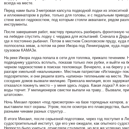
всегда на месте.
Перед нами была 3-метровая капсула подводной лодки из эпокситной
и иллюминатором в рубке, только для головы, и с педальным приводо
стене висел гидрокостюм, под которым стояли акваланги, рядом раз
инструменты.
После завершения работ, мастеру пришлось разбирать фронтонную ча
на лебедке спустить лодку с чердака для испытаний. Сначала в Дядь
где я постоянно рыбачил. Потом в местном Соколовском пруду, куда 
полпоселка зевак, а потом на реке Ижора под Ленинградом, куда лод
грузовом КАМАЗе.
На реке Ижора лодка попала в сети для топляка, прижало течением.
подводнику удалось всплыть, показав только люк рубки, и выйти на бе
черном гидрокостюме в поисках техпомощи. Вечерело, а на берегу у 
разгаре хмельной «мальчишник». Местным патриотам «Ихтиандр» пок
подозрителен, и они решили взять «шпиона» тепленьким на месте. Ув
соседних домов вызвали милицию. Приехала милиция, всех задержа
отказался покинуть место – у меня здесь лодка. Какая лодка? А вон 
воды торчит. У милиционеров свистки выпали на траву... Вызвали, пр
штатском».
Ночь Михаил провел «под присмотром» на базе торпедных катеров, а 
выставили пост охраны. Утром, после осмотра его плавсредства, был
разными чинами разных структур...
В итоге Михаил, после серьезной подготовки, через год поступил в Л
судостроительный институт, где его уже ожидали, как опытного судос
Непросто было учиться, отчисляли студентов, но все же успешно зак