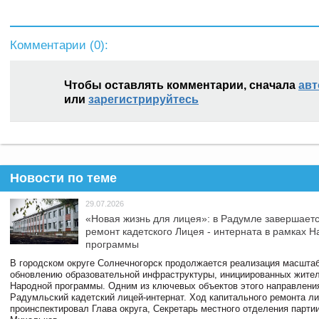
Комментарии (
0
):
Чтобы оставлять комментарии, сначала
авт
или
зарегистрируйтесь
Новости по теме
29.07.2026
«Новая жизнь для лицея»: в Радумле завершает
ремонт кадетского Лицея - интерната в рамках 
программы
В городском округе Солнечногорск продолжается реализация масштаб
обновлению образовательной инфраструктуры, инициированных жите
Народной программы. Одним из ключевых объектов этого направлени
Радумльский кадетский лицей-интернат. Ход капитального ремонта л
проинспектировал Глава округа, Секретарь местного отделения парти