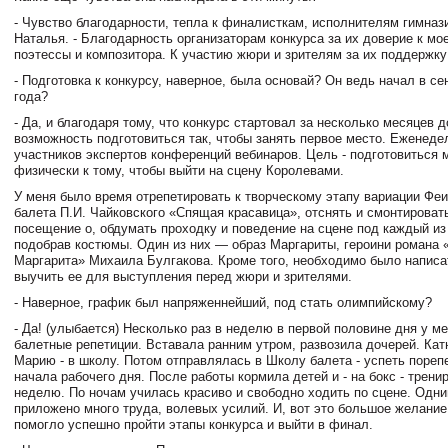
- Чувство благодарности, тепла к финалисткам, исполнителям гимназ
Наталья. - Благодарность организаторам конкурса за их доверие к мо
поэтессы и композитора. К участию жюри и зрителям за их поддержку
- Подготовка к конкурсу, наверное, была основай? Он ведь начал в с
года?
- Да, и благодаря тому, что конкурс стартовал за несколько месяцев 
возможность подготовиться так, чтобы занять первое место. Еженеде
участников экспертов конференций вебинаров. Цель - подготовиться 
физически к тому, чтобы выйти на сцену Королевами.
У меня было время отрепетировать к творческому этапу вариации Феи
балета П.И. Чайковского «Спящая красавица», отснять и смонтироват
посещение о, обдумать проходку и поведение на сцене под каждый из
подобрав костюмы. Один из них — образ Маргариты, героини романа 
Маргарита» Михаила Булгакова. Кроме того, необходимо было написа
выучить ее для выступления перед жюри и зрителями.
- Наверное, график был напряженнейший, под стать олимпийскому?
- Да! (улыбается) Несколько раз в неделю в первой половине дня у м
балетные репетиции. Вставала ранним утром, развозила дочерей. Катю
Марию - в школу. Потом отправлялась в Школу балета - успеть пореп
начала рабочего дня. После работы кормила детей и - на бокс - трени
неделю. По ночам училась красиво и свободно ходить по сцене. Одн
приложено много труда, волевых усилий. И, вот это большое желание
помогло успешно пройти этапы конкурса и выйти в финал.