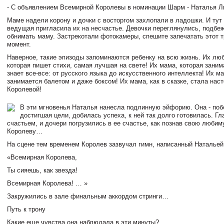
- С объявлением Всемирной Королевы в номинации Шарм - Наталья Л
Маме надели корону и дочки с восторгом захлопали в ладошки. И тут -
ведущая пригласила их на несчастье. Девочки переглянулись, подбе
обнимать маму. Застрекотали фотокамеры, спешите запечатать этот 
момент.
Наверное, такие эпизоды запоминаются ребенку на всю жизнь. Их лю
которая пишет стихи, самая лучшая на свете! Их мама, которая заним
знает все-все: от русского языка до искусственного интеллекта! Их м
занимается балетом и даже боксом! Их мама, как в сказке, стала нас
Королевой!
В эти мгновенья Наталья нанесла подлинную эйфорию. Она - поб
достигшая цели, добилась успеха, к ней так долго готовилась. Гл
счастьем, и дочери погрузились в ее счастье, как познав свою люб
Королеву…
На сцене тем временем Королев зазвучал гимн, написанный Натальей
«Всемирная Королева,
Ты сияешь, как звезда!
Всемирная Королева! … »
Закружились в зале финальным аккордом стринги…
Путь к трону
Какие еще чувства она наблюдала в эти минуты?