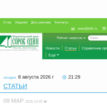
О нас
Издания
Дать рекламу
Контакты
news@id41.ru
Рейтинг запросов
Новости
Статьи
Справочник ор
Ещё
8 августа 2026
г
21:29
сегодня:
СТАТЬИ
09 МАР
2026 12:45