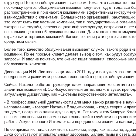
структуры Центров обслуживания вызовов». Тема, что называется, на
поскольку центры обслуживания вызовов получают год от года все б
распространение и признаются компаниями эффективным инструмент
взаимодействия с клиентами. Большинство организаций, работающих 
это могут быть как частные компании, так и государственные организ
экстренные службы, переоснащают инфраструктуру, встраивая в нее 
нескольких центров обслуживания вызовов. Для многих телекоммуни
страховых и торговых компаний, банков, гостиниц эти центры являют
средством связи.
Более того, качество обслуживания вызывает службы такого рода виз
компании. По ее просьбе клиент делает вывод о том, как будут обслу
запросы. И вполне понятно, что бизнес ищет решения, способные бо
обслуживать клиентов.
Диссертация Н.Н. Листова защитила в 2011 году и вот уже много лет 
внедрением и развитием речевых технологий в центрах обслуживания
Сейчас Наталья работает руководителем направления консалтинга по
аналитике компании «БСС-Искусственный интеллект», в вузах препод
актуальную дисциплину, как «Системы искусственного интеллекта».
- В профессиональной деятельности для меня важно развитие в науч
направлениях, - говорит Наталья Владимировна, - когда теория и прак
тандеме, неотрывно влияя друг на друга. Поэтому я комбинирую бога
опыт использования современных технологий с глубоким погружением
работы Искусственного Интеллекта и передаю свои знания и навыки 
По ее признанию, она стремится к гармонии, ведь, как известно, здра
духа сопутствуют отрицательному здоровью. Баланс тьмы и света, же