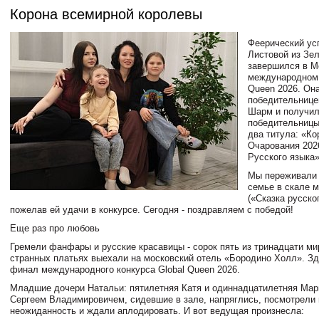
Корона всемирной королевы
Феерический ус
Листовой из Зе
завершился в М
международном 
Queen 2026. Он
победительнице
Шарм и получил
победительницы
два титула: «Ко
Очарования 202
Русского языка»
Мы переживали 
семье в скале 
(«Сказка русско
пожелав ей удачи в конкурсе. Сегодня - поздравляем с победой!
Еще раз про любовь
Гремели фанфары и русские красавицы - сорок пять из тринадцати мир
странных платьях выехали на московский отель «Бородино Холл». З
финал международного конкурса Global Queen 2026.
Младшие дочери Натальи: пятилетняя Катя и одиннадцатилетняя Мари
Сергеем Владимировичем, сидевшие в зале, напряглись, посмотрели 
неожиданность и ждали аплодировать. И вот ведущая произнесла: