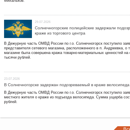
Михальков.
29.07.2026
Солнечногорские полицейские задержали подоз
краже из торгового центра
В Дежурную часть ОМВД России по г.о. Солнечногорск поступило зая
представителя сетевого магазина, расположенного в п. Андреевка, о т
магазине была совершена кража товарно-материальных ценностей на
тысячи рублей.
23.07.2026
В Солнечногорске задержан подозреваемый в краже велосипеда
В Дежурную часть ОМВД России по г.о. Солнечногорск поступило зая
местного жителя о краже из подъезда велосипеда. Сумма ущерба сос
рублей.
Вс