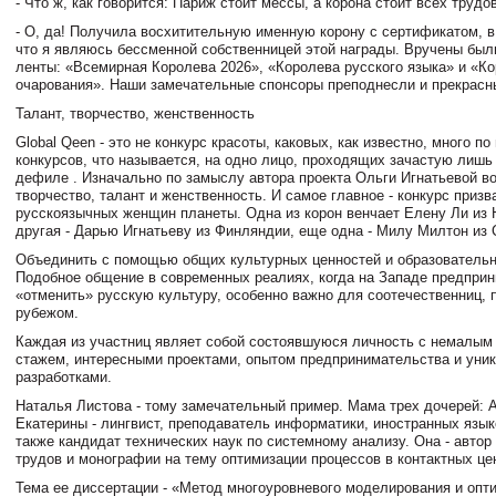
- Что ж, как говорится: Париж стоит мессы, а корона стоит всех трудо
- О, да! Получила восхитительную именную корону с сертификатом, в
что я являюсь бессменной собственницей этой награды. Вручены был
ленты: «Всемирная Королева 2026», «Королева русского языка» и «К
очарования». Наши замечательные спонсоры преподнесли и прекрас
Талант, творчество, женственность
Global Qeen - это не конкурс красоты, каковых, как известно, много по
конкурсов, что называется, на одно лицо, проходящих зачастую лиш
дефиле . Изначально по замыслу автора проекта Ольги Игнатьевой во
творчество, талант и женственность. И самое главное - конкурс приз
русскоязычных женщин планеты. Одна из корон венчает Елену Ли из
другая - Дарью Игнатьеву из Финляндии, еще одна - Милу Милтон и
Объединить с помощью общих культурных ценностей и образователь
Подобное общение в современных реалиях, когда на Западе предпри
«отменить» русскую культуру, особенно важно для соотечественниц,
рубежом.
Каждая из участниц являет собой состоявшуюся личность с немалы
стажем, интересными проектами, опытом предпринимательства и уни
разработками.
Наталья Листова - тому замечательный пример. Мама трех дочерей: 
Екатерины - лингвист, преподаватель информатики, иностранных языко
также кандидат технических наук по системному анализу. Она - автор
трудов и монографии на тему оптимизации процессов в контактных це
Тема ее диссертации - «Метод многоуровневого моделирования и опт