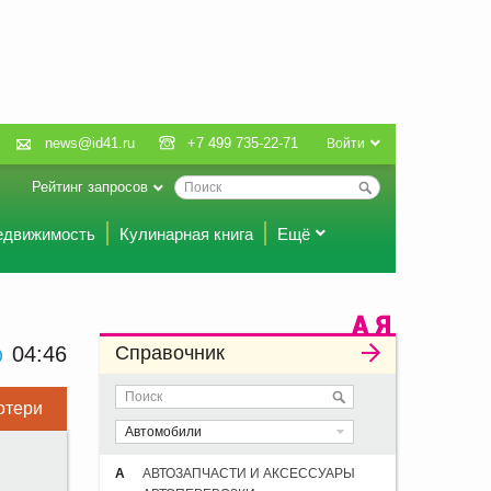
news@id41.ru
+7 499 735-22-71
Войти
Рейтинг запросов
едвижимость
Кулинарная книга
Ещё
04 46
Справочник
отери
Автомобили
А
АВТОЗАПЧАСТИ И АКСЕССУАРЫ