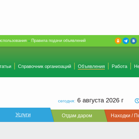
использования
Правила подачи объявлений
татьи
Справочник организаций
Объявления
Работа
Н
6 августа 2026
г
сегодня:
Услуги
Отдам даром
Находки / П