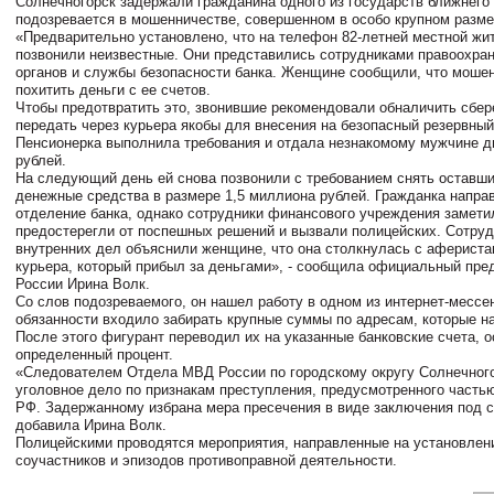
Солнечногорск задержали гражданина одного из государств ближнего
подозревается в мошенничестве, совершенном в особо крупном разме
«Предварительно установлено, что на телефон 82-летней местной жи
позвонили неизвестные. Они представились сотрудниками правоохра
органов и службы безопасности банка. Женщине сообщили, что моше
похитить деньги с ее счетов.
Чтобы предотвратить это, звонившие рекомендовали обналичить сбер
передать через курьера якобы для внесения на безопасный резервный
Пенсионерка выполнила требования и отдала незнакомому мужчине 
рублей.
На следующий день ей снова позвонили с требованием снять оставши
денежные средства в размере 1,5 миллиона рублей. Гражданка напра
отделение банка, однако сотрудники финансового учреждения замети
предостерегли от поспешных решений и вызвали полицейских. Сотруд
внутренних дел объяснили женщине, что она столкнулась с афериста
курьера, который прибыл за деньгами», - сообщила официальный пр
России Ирина Волк.
Со слов подозреваемого, он нашел работу в одном из интернет-мессе
обязанности входило забирать крупные суммы по адресам, которые н
После этого фигурант переводил их на указанные банковские счета, 
определенный процент.
«Следователем Отдела МВД России по городскому округу Солнечног
уголовное дело по признакам преступления, предусмотренного частью
РФ. Задержанному избрана мера пресечения в виде заключения под с
добавила Ирина Волк.
Полицейскими проводятся мероприятия, направленные на установлен
соучастников и эпизодов противоправной деятельности.