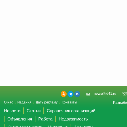
news@id41.ru
О нас
Издания
Дать рекламу
Контакты
Разрабо
Новости
Статьи
Справочник организаций
Объявления
Работа
Недвижимость