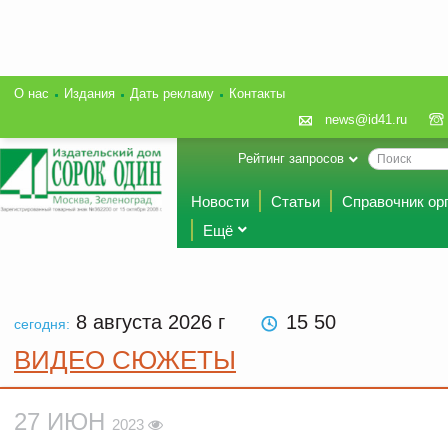
О нас
Издания
Дать рекламу
Контакты
news@id41.ru
Рейтинг запросов
Новости
Статьи
Справочник ор
Ещё
8 августа 2026
г
15 50
сегодня:
ВИДЕО СЮЖЕТЫ
27 ИЮН
2023