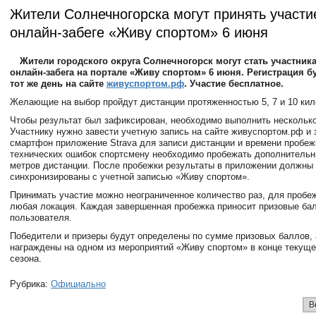
Жители Солнечногорска могут принять участи
онлайн-забеге «Живу спортом» 6 июня
Жители городского округа Солнечногорск могут стать участник
онлайн-забега на портале «Живу спортом» 6 июня. Регистрация б
тот же день на сайте
живуспортом.рф
. Участие бесплатное.
Желающие на выбор пройдут дистанции протяженностью 5, 7 и 10 кил
Чтобы результат был зафиксирован, необходимо выполнить несколько
Участнику нужно завести учетную запись на сайте живуспортом.рф и 
смартфон приложение Strava для записи дистанции и времени пробеж
технических ошибок спортсмену необходимо пробежать дополнительн
метров дистанции. После пробежки результаты в приложении должны
синхронизированы с учетной записью «Живу спортом».
Принимать участие можно неограниченное количество раз, для пробе
любая локация. Каждая завершенная пробежка приносит призовые ба
пользователя.
Победители и призеры будут определены по сумме призовых баллов, 
награждены на одном из мероприятий «Живу спортом» в конце текуще
сезона.
Рубрика:
Официально
В