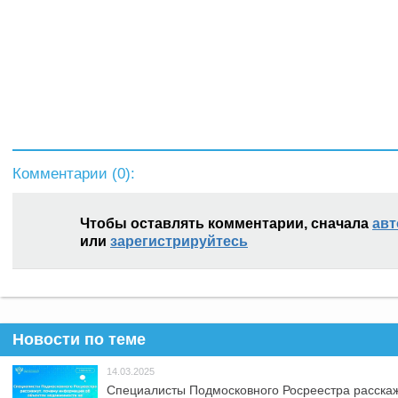
Комментарии (
0
):
Чтобы оставлять комментарии, сначала
авт
или
зарегистрируйтесь
Новости по теме
14.03.2025
Специалисты Подмосковного Росреестра расскаж