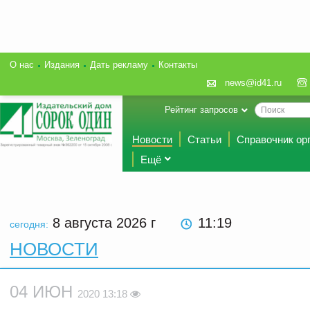
О нас
Издания
Дать рекламу
Контакты
news@id41.ru
Рейтинг запросов
Новости
Статьи
Справочник ор
Ещё
8 августа 2026
г
11:19
сегодня:
НОВОСТИ
04 ИЮН
2020 13:18