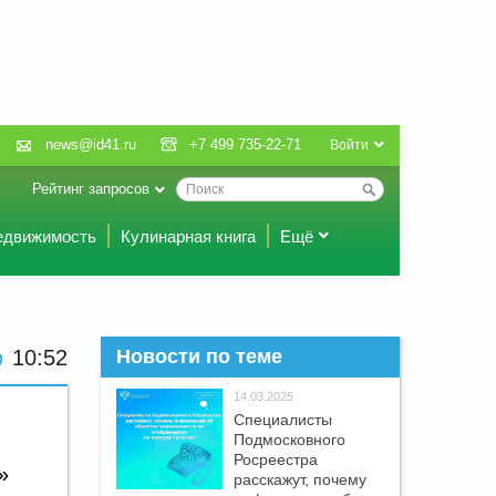
news@id41.ru
+7 499 735-22-71
Войти
Рейтинг запросов
едвижимость
Кулинарная книга
Ещё
10:52
Новости по теме
14.03.2025
Специалисты
Подмосковного
Росреестра
»
расскажут, почему