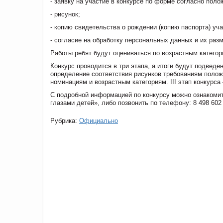
- заявку на участие в конкурсе по форме согласно пол
- рисунок;
- копию свидетельства о рождении (копию паспорта) уча
- согласие на обработку персональных данных и их ра
Работы ребят будут оцениваться по возрастным категориям
Конкурс проводится в три этапа, а итоги будут подведен
определение соответствия рисунков требованиям положе
номинациям и возрастным категориям. III этап конкурса
С подробной информацией по конкурсу можно ознакомит
глазами детей», либо позвонить по телефону: 8 498 602 
Рубрика:
Официально