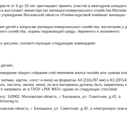
расте от 6 до 18 лет приглашают принять участие в ежегодном конкурсе
рса выступают министерство жилищно-коммунального хозяйства Московс
е учреждение Московской области «Учебно-курсовой комбинат жилищно-
ия детей к вопросам жилищно-коммунального хозяйства, воспитания у 
ого хозяйства, охраны окружающей среды, бережного и экономного
вить рисунки, соответствующие следующим номинациям:
 детей»;
оведение общего собрания собственников жилья онлайн или «умная пла
ватман, картон, холст и иное) на форматах А4 (210х297 мм) и А3 (297х4
ель, пастель, мелки, иное), но все материалы должны быть закреплены 
его направить их в ГАОУ «УКК ЖКХ» одним из следующих способов:
у: 143902, Московская область, г. Балашиха, ул. Советская, д.42, а
@mosreg.ru;
ковская область, г. Балашиха, ул. Советская, д.42, а электронную скан