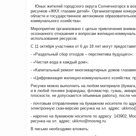
Юных жителей городского округа Солнечногорск в воз
рисунков «ЖКХ глазами детей». Организаторами конку
области и государственное автономное образовательно
коммунального хозяйства».
Мероприятие организовано с целью привлечения вниман
осознанного отношения к вопросам жилищно-коммунальн
использования ресурсов.
С 11 октября участники от 6 до 18 лет могут предоста
- «Раздельный сбор отходов – перспектива будущего»;
- «Чистая вода в каждый дом»;
- «Капитальный ремонт многоквартирных домов глазами
- «Цифровизация жилищно-коммунального хозяйства: пр
Рисунки можно выполнить на любом материале (бумага, 
и в любой технике (карандаш, фломастер, гуашь, аквар
плоскости, не допускаются объемные работы), после ч
- почтовым отправлением на бумажном носителе по адрес
электронную скан-версию рисунка на эл. адрес: ukkmo
- нарочно на бумажном носителе по адресу: 143902, Мос
рисунка на эл. адрес: ukkmo@mosreg.ru.
В письмо необходимо вложить: