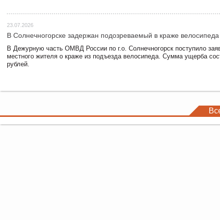
23.07.2026
В Солнечногорске задержан подозреваемый в краже велосипеда
В Дежурную часть ОМВД России по г.о. Солнечногорск поступило зая
местного жителя о краже из подъезда велосипеда. Сумма ущерба сос
рублей.
Вс