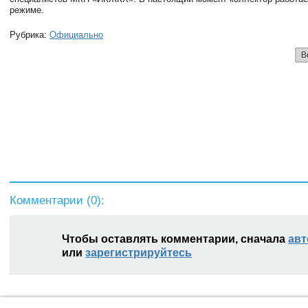
режиме.
Рубрика:
Официально
В
Комментарии (
0
):
Чтобы оставлять комментарии, сначала
авт
или
зарегистрируйтесь