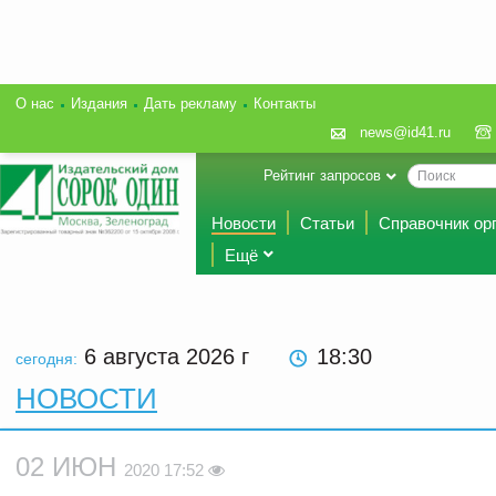
О нас
Издания
Дать рекламу
Контакты
news@id41.ru
Рейтинг запросов
Новости
Статьи
Справочник ор
Ещё
6 августа 2026
г
18:30
сегодня:
НОВОСТИ
02 ИЮН
2020 17:52