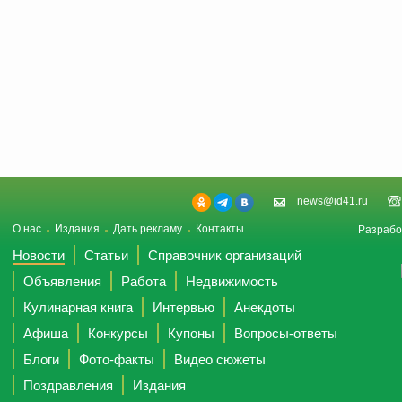
news@id41.ru
О нас
Издания
Дать рекламу
Контакты
Разрабо
Новости
Статьи
Справочник организаций
Объявления
Работа
Недвижимость
Кулинарная книга
Интервью
Анекдоты
Афиша
Конкурсы
Купоны
Вопросы-ответы
Блоги
Фото-факты
Видео сюжеты
Поздравления
Издания