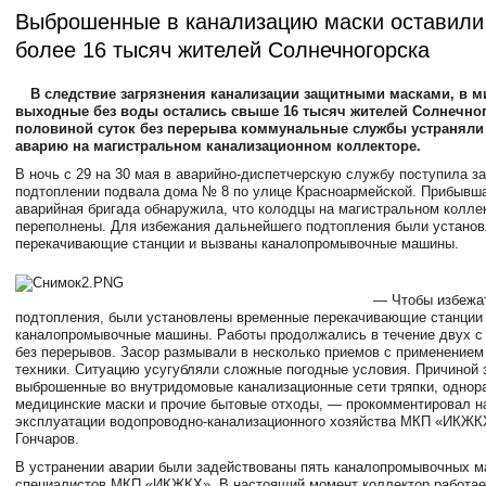
Выброшенные в канализацию маски оставили
более 16 тысяч жителей Солнечногорска
В следствие загрязнения канализации защитными масками, в 
выходные без воды остались свыше 16 тысяч жителей Солнечног
половиной суток без перерыва коммунальные службы устранял
аварию на магистральном канализационном коллекторе.
В ночь с 29 на 30 мая в аварийно-диспетчерскую службу поступила за
подтоплении подвала дома № 8 по улице Красноармейской. Прибывша
аварийная бригада обнаружила, что колодцы на магистральном колле
переполнены. Для избежания дальнейшего подтопления были устано
перекачивающие станции и вызваны каналопромывочные машины.
— Чтобы избежа
подтопления, были установлены временные перекачивающие станции
каналопромывочные машины. Работы продолжались в течение двух с 
без перерывов. Засор размывали в несколько приемов с применением
техники. Ситуацию усугубляли сложные погодные условия. Причиной 
выброшенные во внутридомовые канализационные сети тряпки, однор
медицинские маски и прочие бытовые отходы, — прокомментировал 
эксплуатации водопроводно-канализационного хозяйства МКП «ИКЖК
Гончаров.
В устранении аварии были задействованы пять каналопромывочных м
специалистов МКП «ИКЖКХ». В настоящий момент коллектор работае