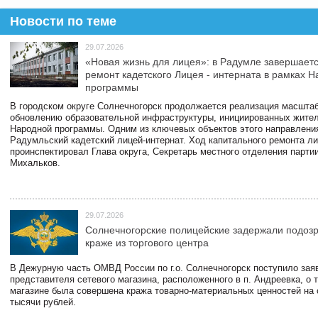
Новости по теме
29.07.2026
«Новая жизнь для лицея»: в Радумле завершает
ремонт кадетского Лицея - интерната в рамках 
программы
В городском округе Солнечногорск продолжается реализация масштаб
обновлению образовательной инфраструктуры, инициированных жите
Народной программы. Одним из ключевых объектов этого направлени
Радумльский кадетский лицей-интернат. Ход капитального ремонта л
проинспектировал Глава округа, Секретарь местного отделения парти
Михальков.
29.07.2026
Солнечногорские полицейские задержали подоз
краже из торгового центра
В Дежурную часть ОМВД России по г.о. Солнечногорск поступило зая
представителя сетевого магазина, расположенного в п. Андреевка, о т
магазине была совершена кража товарно-материальных ценностей на
тысячи рублей.