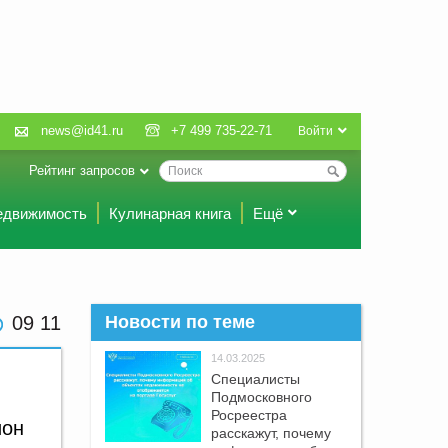
news@id41.ru
+7 499 735-22-71
Войти
Рейтинг запросов
едвижимость
Кулинарная книга
Ещё
09:11
Новости по теме
14.03.2025
Специалисты
Подмосковного
Росреестра
ион
расскажут, почему