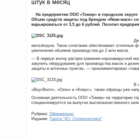
штук в месяц
На предприятии ООО «Томер» в городском округе
Объем средств защиты под брендом «Иван-маск» со
варьироваться от 3,5 до 6 рублей. Посетил предпр
Дв
мельблауна. Такое сочетание обеспечивает отличные фи
увеличения объемов производства до 2 млн масок.
— В первую волну распространения коронавирусной ин
закупить оборудование для производства масок и дези
защиты в аптечных пунктах, — прокомментировал глава
В 
«ВкусВилл», «Озон» и «Комус», также образцы уже нап
Основная деятельность ООО «Томер» на территории гор
специализируется на выпуске высококачественного шоко
Рубрика:
Официально
Издание:
Газета "41+ Солнечногорск"