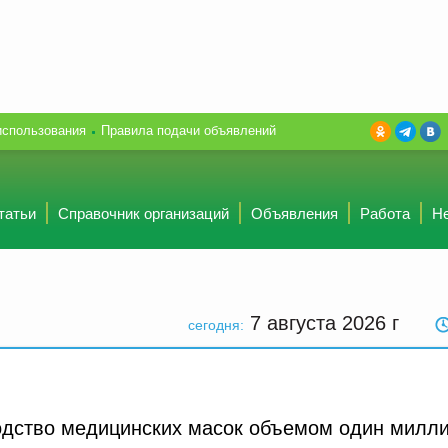
использования
Правила подачи объявлений
татьи
Справочник организаций
Объявления
Работа
Н
7 августа 2026
г
сегодня:
одство медицинских масок объемом один милл