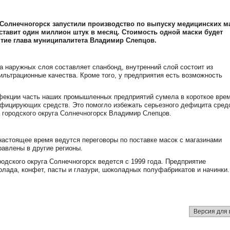
 Солнечногорск запустили производство по выпуску медицинских м
ставит один миллион штук в месяц. Стоимость одной маски будет
иятие глава муниципалитета Владимир Слепцов.
а наружных слоя составляет спанбонд, внутренний слой состоит из
льтрационные качества. Кроме того, у предприятия есть возможность
фекции часть наших промышленных предприятий сумела в короткое вре
нфицирующих средств. Это помогло избежать серьезного дефицита сред
 городского округа Солнечногорск Владимир Слепцов.
настоящее время ведутся переговоры по поставке масок с магазинами
равлены в другие регионы.
одского округа Солнечногорск ведется с 1999 года. Предприятие
лада, конфет, пасты и глазури, шоколадных полуфабрикатов и начинки.
Версия для 