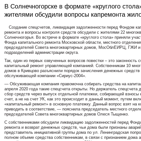
В Солнечногорске в формате «круглого стола
жителями обсудили вопросы капремонта жил
Создание спецсчетов, ликвидация задолженности перед Фондом ка
ремонта и вопросы контроля средств обсудили с жителями 22 многок
Солнечногорья. Во встрече в формате «круглого стола» приняли учас
Фонда капитального ремонта Московской области, местного отделени
председателей Совета многоквартирных домов, МосОблЕИРЦ, ГЖИ 
подразделений администрации округа.
Так, один из первых озвученных вопросов повестки – это законность с
капитальный ремонт управляющей компанией. Собственникам 10 мно
домов в Кривцово разъяснили порядок зачисления денежных средств 
обслуживающей компании «Сириус-2004».
— Обсуживающая компания правомочна собирать средства на капитал
апреля 2020 года такие спецсчета открыты. Но держатель спецсчета 
сбор средств через выпуск отдельной платежки, собирающей взносы
счет, а не на счет УК, как это происходит в данный момент, путем вк
«капитальный ремонт» в основную платежку. Данный вопрос взят на к
приводить в соответствие, — пояснила председатель местного отдел
председателей Совета многоквартирных домов Олеся Тыщенко.
С собственниками обсудили ликвидацию задолженностей перед Фонд
ремонта и возврат денежных средств, чьи дома были признаны авари
представитель инициативной группы дома по ул. Ленинградская попро
полном объеме средства собственникам, в связи с признанием дома 