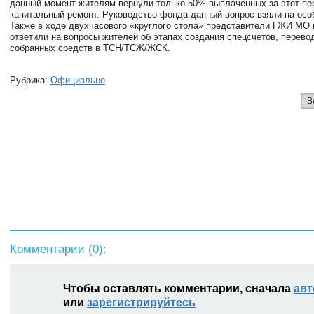
данный момент жителям вернули только 50% выплаченных за этот пе
капитальный ремонт. Руководство фонда данный вопрос взяли на осо
Также в ходе двухчасового «круглого стола» представители ГЖИ МО
ответили на вопросы жителей об этапах создания спецсчетов, перево
собранных средств в ТСН/ТСЖ/ЖСК.
Рубрика:
Официально
В
Комментарии (
0
):
Чтобы оставлять комментарии, сначала
авт
или
зарегистрируйтесь