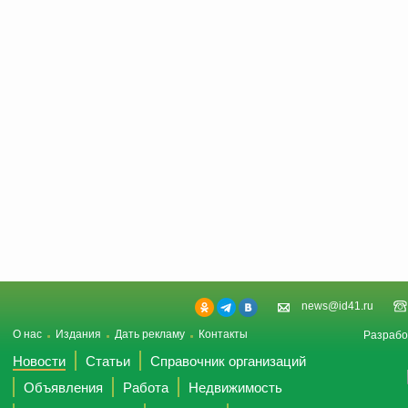
news@id41.ru
О нас
Издания
Дать рекламу
Контакты
Разрабо
Новости
Статьи
Справочник организаций
Объявления
Работа
Недвижимость