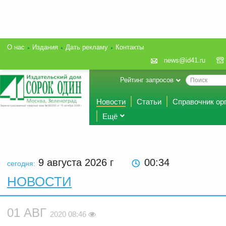
О нас
Издания
Дать рекламу
Контакты
news@id41.ru
Рейтинг запросов
Новости
Статьи
Справочник ор
Ещё
9 августа 2026
г
00:34
сегодня:
НОВОСТИ
01 АВГ
2020 08:46