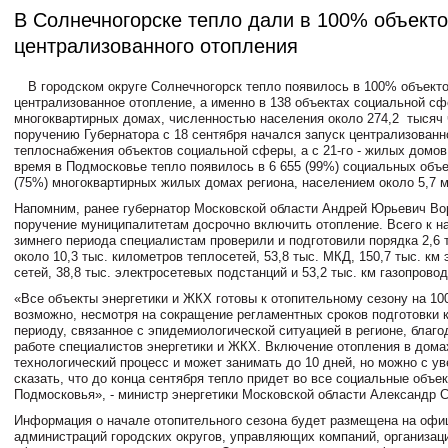
В Солнечногорске тепло дали в 100% объект
централизованного отопления
В городском округе Солнечногорск тепло появилось в 100% объект
централизованное отопление, а именно в 138 объектах социальной сф
многоквартирных домах, численностью населения около 274,2 тысяч 
поручению Губернатора с 18 сентября начался запуск централизованн
теплоснабжения объектов социальной сферы, а с 21-го - жилых домов
время в Подмосковье тепло появилось в 6 655 (99%) социальных объек
(75%) многоквартирных жилых домах региона, населением около 5,7 м
Напомним, ранее губернатор Московской области Андрей Юрьевич Во
поручение муниципалитетам досрочно включить отопление. Всего к н
зимнего периода специалистам проверили и подготовили порядка 2,6 
около 10,3 тыс. километров теплосетей, 53,8 тыс. МКД, 150,7 тыс. км
сетей, 38,8 тыс. электросетевых подстанций и 53,2 тыс. км газопровод
«Все объекты энергетики и ЖКХ готовы к отопительному сезону на 10
возможно, несмотря на сокращение регламентных сроков подготовки 
периоду, связанное с эпидемиологической ситуацией в регионе, благ
работе специалистов энергетики и ЖКХ. Включение отопления в дома
технологический процесс и может занимать до 10 дней, но можно с у
сказать, что до конца сентября тепло придет во все социальные объе
Подмосковья», - министр энергетики Московской области Александр 
Информация о начале отопительного сезона будет размещена на офи
администраций городских округов, управляющих компаний, организац