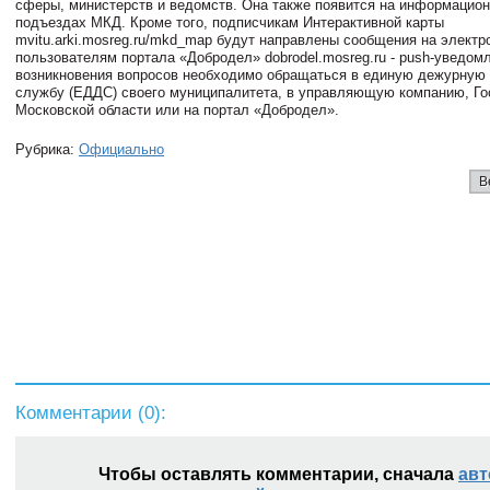
сферы, министерств и ведомств. Она также появится на информацио
подъездах МКД. Кроме того, подписчикам Интерактивной карты
mvitu.arki.mosreg.ru/mkd_map будут направлены сообщения на электр
пользователям портала «Добродел» dobrodel.mosreg.ru - push-уведом
возникновения вопросов необходимо обращаться в единую дежурную
службу (ЕДДС) своего муниципалитета, в управляющую компанию, Г
Московской области или на портал «Добродел».
Рубрика:
Официально
В
Комментарии (
0
):
Чтобы оставлять комментарии, сначала
авт