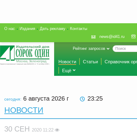
О нас
Издания
Дать рекламу
Контакты
news@id41.ru
Рейтинг запросов
Новости
Статьи
Справочник ор
Ещё
6 августа 2026
г
23:25
сегодня:
НОВОСТИ
30 СЕН
2020 11:22