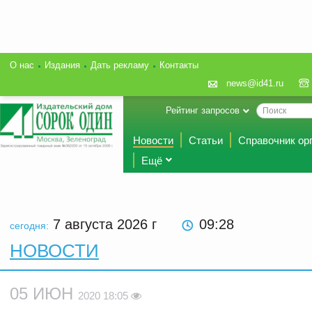
О нас
Издания
Дать рекламу
Контакты
news@id41.ru
Рейтинг запросов
Новости
Статьи
Справочник ор
Ещё
7 августа 2026
г
09:28
сегодня:
НОВОСТИ
05 ИЮН
2020 18:05