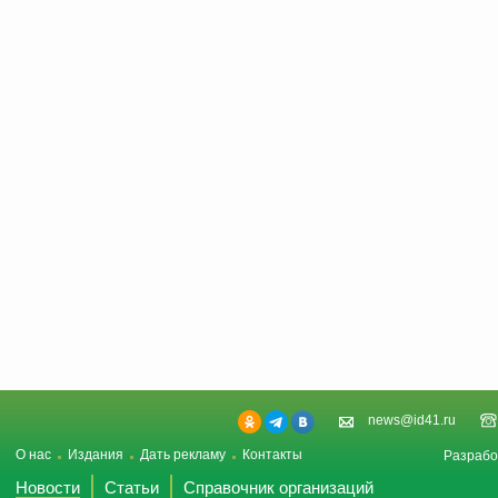
news@id41.ru
О нас
Издания
Дать рекламу
Контакты
Разрабо
Новости
Статьи
Справочник организаций