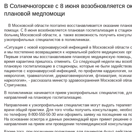
В Солнечногорске с 8 июня возобновляется о
плановой медпомощи
В Московской области поэтапно восстанавливается оказание плано
помощи. С 8 июня возобновляется плановая госпитализация в стацио
больниц Московской области, а также возможность получить консул
узкопрофильных специалистов в поликлиниках.
«Ситуация с новой коронавирусной инфекцией в Московской области 
и мы постепенно возвращаемся к нормальной работе медицинских орг
Первым этапом мы восстанавливаем плановую медицинскую помощь,
время карантина пришлось отменить. Со следующей недели мы возо
плановую госпитализацию в стационары, которые не были задействов
пациентов с коронавирусной инфекцией, по профилям кардиология, хи
неврология, травматология, дерматовенерология, фтизиатрия, психиа
наркология», - рассказала министр здравоохранения Московской обла
Стригункова.
В поликлиниках начинается прием узкопрофильных специалистов, дл
направлений на плановую госпитализацию.
Направление к узкопрофильным специалистам могут выдать терапевт
врачи общей практики. Для того чтобы получить консультацию, необх
по телефону 8-800-550-50-30 или оформить заявку на посещение на по
На основании осмотра и данных рекомендаций врач примет решение 
направления на прием или проведении телемедицинской консультаци
Кроме того, при посещении поликлиник для пациентов будут действов