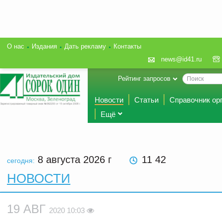
О нас
Издания
Дать рекламу
Контакты
news@id41.ru
Рейтинг запросов
Новости
Статьи
Справочник ор
Ещё
8 августа 2026
г
11 42
сегодня:
НОВОСТИ
19 АВГ
2020 10:03