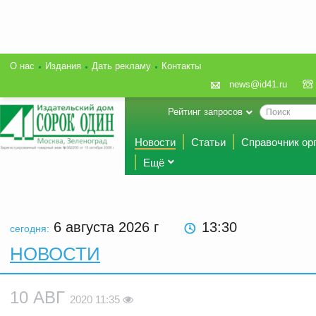
О нас
Издания
Дать рекламу
Контакты
news@id41.ru
Рейтинг запросов
Новости
Статьи
Справочник ор
Ещё
6 августа 2026
г
13:30
сегодня:
НОВОСТИ
10 АВГ
2020 11:35