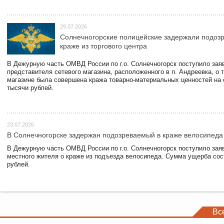
29.07.2026
Солнечногорские полицейские задержали подоз
краже из торгового центра
В Дежурную часть ОМВД России по г.о. Солнечногорск поступило зая
представителя сетевого магазина, расположенного в п. Андреевка, о т
магазине была совершена кража товарно-материальных ценностей на
тысячи рублей.
23.07.2026
В Солнечногорске задержан подозреваемый в краже велосипеда
В Дежурную часть ОМВД России по г.о. Солнечногорск поступило зая
местного жителя о краже из подъезда велосипеда. Сумма ущерба сос
рублей.
Вс