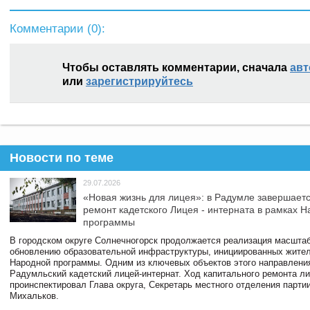
Комментарии (
0
):
Чтобы оставлять комментарии, сначала
авт
или
зарегистрируйтесь
Новости по теме
29.07.2026
«Новая жизнь для лицея»: в Радумле завершает
ремонт кадетского Лицея - интерната в рамках 
программы
В городском округе Солнечногорск продолжается реализация масштаб
обновлению образовательной инфраструктуры, инициированных жите
Народной программы. Одним из ключевых объектов этого направлени
Радумльский кадетский лицей-интернат. Ход капитального ремонта л
проинспектировал Глава округа, Секретарь местного отделения парти
Михальков.