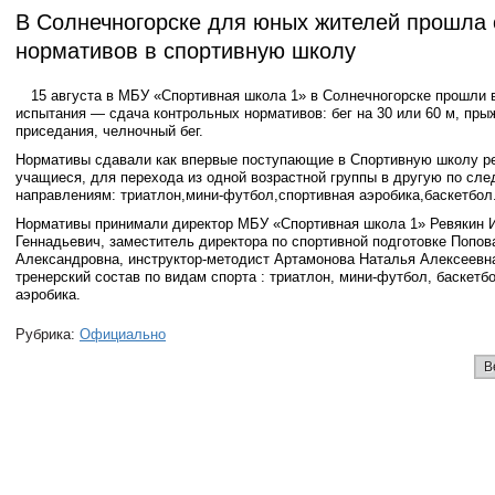
В Солнечногорске для юных жителей прошла 
нормативов в спортивную школу
15 августа в МБУ «Спортивная школа 1» в Солнечногорске прошли 
испытания — сдача контрольных нормативов: бег на 30 или 60 м, прыж
приседания, челночный бег.
Нормативы сдавали как впервые поступающие в Спортивную школу ре
учащиеся, для перехода из одной возрастной группы в другую по с
направлениям: триатлон,мини-футбол,спортивная аэробика,баскетбол
Нормативы принимали директор МБУ «Спортивная школа 1» Ревякин 
Геннадьевич, заместитель директора по спортивной подготовке Попо
Александровна, инструктор-методист Артамонова Наталья Алексеевна
тренерский состав по видам спорта : триатлон, мини-футбол, баскетб
аэробика.
Рубрика:
Официально
В