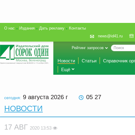
О нас
Издания
Дать рекламу
Контакты
news@id41.ru
Рейтинг запросов
Новости
Статьи
Справочник ор
Ещё
9 августа 2026
г
05 27
сегодня:
НОВОСТИ
17 АВГ
2020 13:53