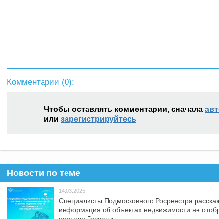
Комментарии (
0
):
Чтобы оставлять комментарии, сначала
авт
или
зарегистрируйтесь
Новости по теме
14.03.2025
Специалисты Подмосковного Росреестра расскаж
информация об объектах недвижимости не отоб
портале Госуслуг