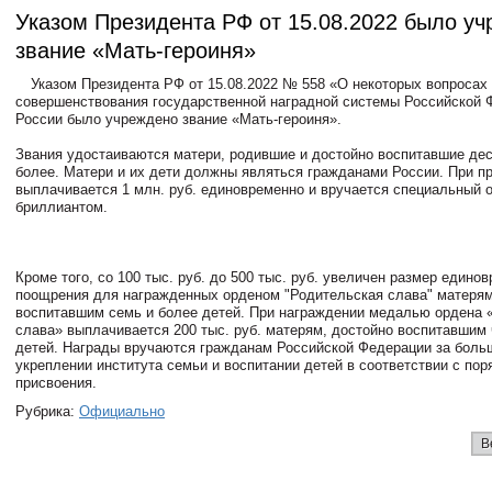
Указом Президента РФ от 15.08.2022 было у
звание «Мать-героиня»
Указом Президента РФ от 15.08.2022 № 558 «О некоторых вопросах
совершенствования государственной наградной системы Российской 
России было учреждено звание «Мать-героиня».
Звания удостаиваются матери, родившие и достойно воспитавшие дес
более. Матери и их дети должны являться гражданами России. При п
выплачивается 1 млн. руб. единовременно и вручается специальный о
бриллиантом.
Кроме того, со 100 тыс. руб. до 500 тыс. руб. увеличен размер едино
поощрения для награжденных орденом "Родительская слава" матерям
воспитавшим семь и более детей. При награждении медалью ордена 
слава» выплачивается 200 тыс. руб. матерям, достойно воспитавшим
детей. Награды вручаются гражданам Российской Федерации за больш
укреплении института семьи и воспитании детей в соответствии с пор
присвоения.
Рубрика:
Официально
В