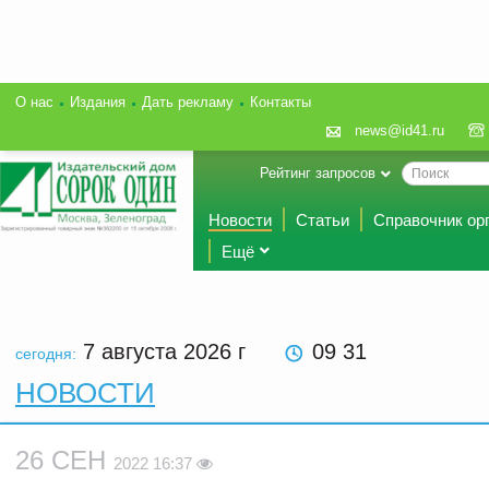
О нас
Издания
Дать рекламу
Контакты
news@id41.ru
Рейтинг запросов
Новости
Статьи
Справочник ор
Ещё
7 августа 2026
г
09 31
сегодня:
НОВОСТИ
26 СЕН
2022 16:37