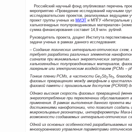
Российский научный фонд опубликовал перечень проек
мероприятию «Проведение исследований научными гру
исследовательских проектов, реализуемых ведущими у
проект группы ученых из
МИЭТ
и МПГУ «Интегральные у
халькогенидных полупроводниковых материалов» (номер 
сумма финансирования составит 14,9 млн. рублей.
Руководитель проекта, доцент Института перспективны
задачи ученых в рамках данного исследования:
– Создание логических интегрально-оптических схем
требует разработки различных элементов нанофотон
сигналов при минимальных энергетических затратах.
халькогенидных полупроводниковых материалов, фазо
лазерным или электрическим воздействием (PCMs – pha
Тонкие пленки PCMs, в частности Ge
Sb
Te
, благод
2
2
5
фазовых превращениях между аморфным и кристалличе
фазовой памяти с произвольным доступом (PCRAM) дл
Однако высокая скорость фазовых превращений (менее
энергопотребление при переключении обуславливают а
применения. В рамках выполнения данного проекта 
достижениями нанофотоники, что позволит создать 
микрокольцевые резонаторы, интерферометры Маха-Ц
возможности создаваемых интегрально-оптических сх
Одной из основных особенностей разрабатываемых 
многоуровневого управления параметрами оптического