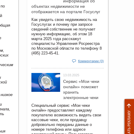
информация об
 по
объектах недвижимости не
отображается на портале Госуслуг
ый
Как увидеть свою недвижимость на
Госуслугах и почему при запросе
 общая
сведений собственник не получает
нужную информацию, об этом 18
е
марта 2025 года расскажут
специалисты Управления Росреестра
по Московской области по телефону 8
ем,
(495) 223-45-41.
еских
Комментарии (0)
ическим
13.03.2025
и
Сервис «Мои чеки
ской
онлайн» поможет
хранить
 низкое
электронные чеки
и
Специальный сервис «Мои чеки
нала,
онлайн» предоставляет каждому
ть
покупателю возможность видеть свои
кассовые чеки, если продавцу
добровольно переданы данные о
номере телефона или адресе
ния