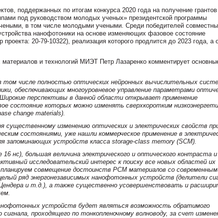
тов, поддержанных по итогам конкурса 2020 года на получение грантов
ппами под руководством молодых ученых» президентской программы
чеными, в том числе молодыми учеными. Среди победителей совместн
стройства нанофотоники на основе изменяющих фазовое состояние
проекта: 20-79-10322), реализация которого продлится до 2023 года, а
х материалов и технологий МИЭТ Петр Лазаренко комментирует основны
, в том числе полностью оптических нейронных вычислительных сист
ики, обеспечивающих многоуровневое управление параметрами оптич
 Широкие перспективы в данной области открывает применение
вое состояние которых можно изменять сверхкоротким низкоэнергет
se change materials).
аря существенному изменению оптических и электрических свойств пр
ским состояниями, уже нашли коммерческое применение в электриче
я запоминающих устройств класса storage-class memory (SCM).
 16 нс), большая величина электрического и оптического контраста и
ктивный исследовательский интерес к поиску все новых областей их
мы планируем совмещение достоинств PCM материалов со современным
целый ряд энергонезависимых нанофотонных устройств (делители сиг
ендера и т.д.), а также существенно усовершенствовать и расшири
ем.
нанофотонных устройств будет являться возможность обратимого
 сигнала, проходящего по тонкопленочному волноводу, за счет измене