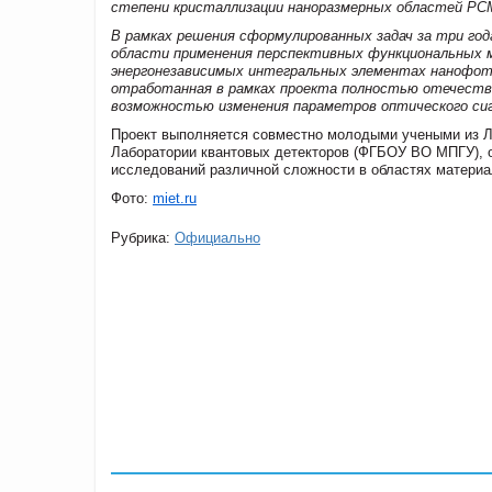
степени кристаллизации наноразмерных областей PC
В рамках решения сформулированных задач за три го
области применения перспективных функциональных м
энергонезависимых интегральных элементах нанофот
отработанная в рамках проекта полностью отечеств
возможностью изменения параметров оптического сиг
Проект выполняется совместно молодыми учеными из Л
Лаборатории квантовых детекторов (ФГБОУ ВО МПГУ),
исследований различной сложности в областях материал
Фото:
miet.ru
Рубрика:
Официально