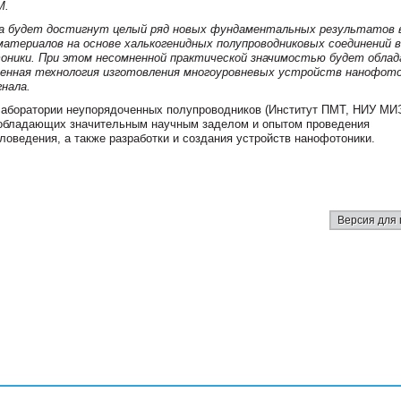
M.
да будет достигнут целый ряд новых фундаментальных результатов 
атериалов на основе халькогенидных полупроводниковых соединений в
оники. При этом несомненной практической значимостью будет обла
енная технология изготовления многоуровневых устройств нанофото
нала.
аборатории неупорядоченных полупроводников (Институт ПМТ, НИУ МИ
 обладающих значительным научным заделом и опытом проведения
оведения, а также разработки и создания устройств нанофотоники.
Версия для 