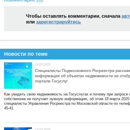
Чтобы оставлять комментарии, сначала
авт
или
зарегистрируйтесь
Новости по теме
14.03.2025
Специалисты Подмосковного Росреестра расскаж
информация об объектах недвижимости не отоб
портале Госуслуг
Как увидеть свою недвижимость на Госуслугах и почему при запросе
собственник не получает нужную информацию, об этом 18 марта 2025
специалисты Управления Росреестра по Московской области по телефо
45-41.
13.03.2025