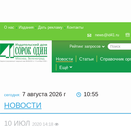
О нас
Издания
Дать рекламу
Контакты
news@id41.ru
Рейтинг запросов
Новости
Статьи
Справочник ор
Ещё
7 августа 2026
г
10:55
сегодня:
НОВОСТИ
10 ИЮЛ
2020 14:18