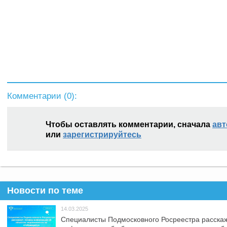
Комментарии (
0
):
Чтобы оставлять комментарии, сначала
авт
или
зарегистрируйтесь
Новости по теме
14.03.2025
Специалисты Подмосковного Росреестра расскаж