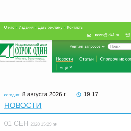
О нас
Издания
Дать рекламу
Контакты
news@id41.ru
Рейтинг запросов
Новости
Статьи
Справочник ор
Ещё
8 августа 2026
г
19 17
сегодня:
НОВОСТИ
01 СЕН
2020 15:29