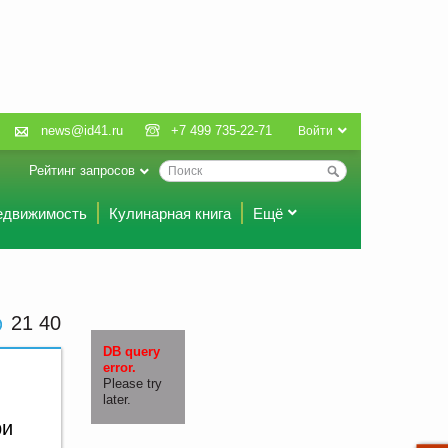
news@id41.ru
+7 499 735-22-71
Войти
Рейтинг запросов
едвижимость
Кулинарная книга
Ещё
21 40
DB query
error.
Please try
later.
ри