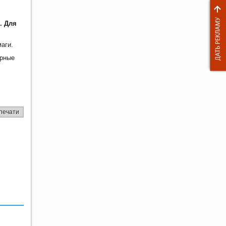
. Для
аги.
ерные
печати