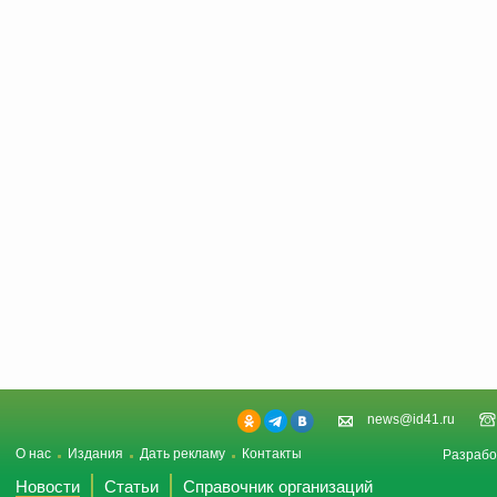
news@id41.ru
О нас
Издания
Дать рекламу
Контакты
Разрабо
Новости
Статьи
Справочник организаций