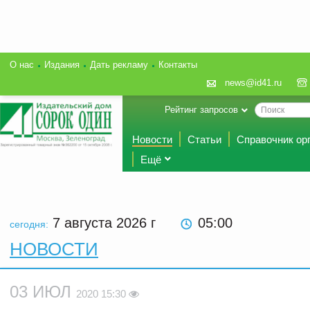
О нас
Издания
Дать рекламу
Контакты
news@id41.ru
Рейтинг запросов
Новости
Статьи
Справочник ор
Ещё
7 августа 2026
г
05:00
сегодня:
НОВОСТИ
03 ИЮЛ
2020 15:30