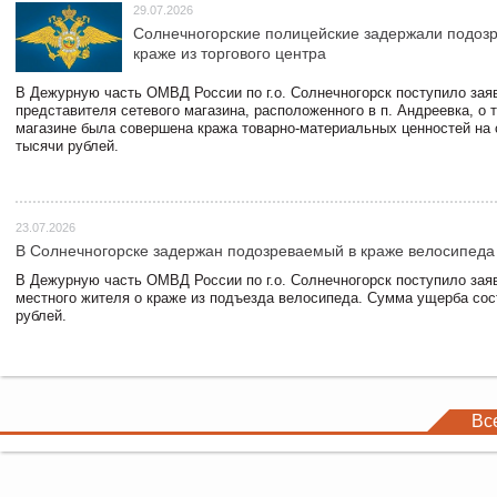
29.07.2026
Солнечногорские полицейские задержали подоз
краже из торгового центра
В Дежурную часть ОМВД России по г.о. Солнечногорск поступило зая
представителя сетевого магазина, расположенного в п. Андреевка, о т
магазине была совершена кража товарно-материальных ценностей на
тысячи рублей.
23.07.2026
В Солнечногорске задержан подозреваемый в краже велосипеда
В Дежурную часть ОМВД России по г.о. Солнечногорск поступило зая
местного жителя о краже из подъезда велосипеда. Сумма ущерба сос
рублей.
Вс