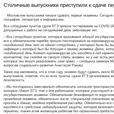
Столичные выпускники приступили к сдаче п
Московские выпускники начали сдавать первые экзамены. Сегодня 
географии, литературе и информатике.
Все сотрудники пунктов сдачи ЕГЭ прошли тестирование на COVID-19
допущенных к работе на сегодняшний день заболевших нет.
– Все сотрудники пунктов, которые принимают единый государств
все в обязательном порядке прошли тестирование на коронавирусн
сегодняшний день нет ни одного сотрудника, у которого была бы в
инфекция и который был бы допущен к приему экзамена. Дети, кото
сегодняшний день болеют коронавирусом или находятся под каранти
контактом, они сегодня не смогут сдать экзамен, но у нас есть рез
которые они могут реализовать свое право,
– сообщила заммэра Мо
вопросам социального развития Анастасия Ракова.
Также она напомнила, что в этом году экзамен будут сдавать около 80
выпускников, отметив, что во всех пунктах сдачи ЕГЭ организована 
безопасность.
– Мы постарались максимально обезопасить школьное пространство
которые сдают ЕГЭ, так и для работников, которые участвуют в 
государственного экзамена. Обязательная дезинфекция по вирусном
проведения экзамена, обязательно после, специальная технология о
прохода в здание, введена определенная рассадка. Обязательно все
находятся в средствах индивидуальной защиты, которая включает 
перчатки, также всем желающим ребятам без ограничений предос