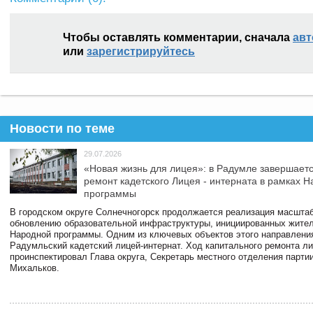
Чтобы оставлять комментарии, сначала
авт
или
зарегистрируйтесь
Новости по теме
29.07.2026
«Новая жизнь для лицея»: в Радумле завершает
ремонт кадетского Лицея - интерната в рамках 
программы
В городском округе Солнечногорск продолжается реализация масштаб
обновлению образовательной инфраструктуры, инициированных жите
Народной программы. Одним из ключевых объектов этого направлени
Радумльский кадетский лицей-интернат. Ход капитального ремонта л
проинспектировал Глава округа, Секретарь местного отделения парти
Михальков.