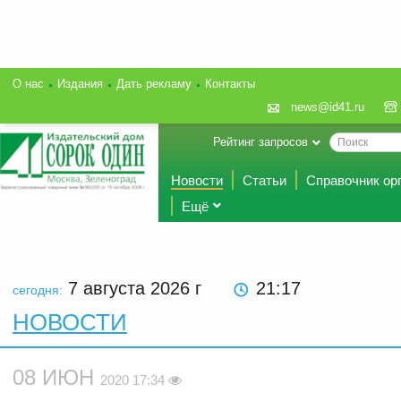
О нас
Издания
Дать рекламу
Контакты
news@id41.ru
Рейтинг запросов
Новости
Статьи
Справочник ор
Ещё
7 августа 2026
г
21:17
сегодня:
НОВОСТИ
08 ИЮН
2020 17:34