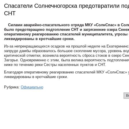
Спасатели Солнечногорска предотвратили по
СНТ
Силами аварийно-спасательного отряда МКУ «СолнСпас» в Сол
было предотвращено подтопление СНТ и загрязнение озера Сенеж
оперативному реагированию спасателей муниципалитета, угрозы
ликвидированы в кротчайшие сроки.
Из-за непрекращающихся осадков на прошлой неделе на Екатерининс
запруде дамбы образовалось большое скопление мусора, уровень во
критической отметки, возникла вероятность сброса стоков в озеро Се
Загорье. Одновременно с этим, была велика вероятность подтоплени
ниже по течению реки Сестры населенных пунктов и СНТ.
Благодаря оперативному реагированию спасателей МКУ «СолнСпас» 
ликвидированы в кротчайшие сроки.
Рубрика:
Официально
В