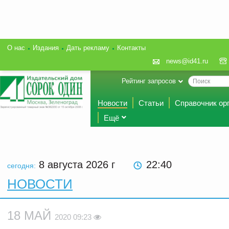
О нас
Издания
Дать рекламу
Контакты
news@id41.ru
Рейтинг запросов
Новости
Статьи
Справочник ор
Ещё
8 августа 2026
г
22:40
сегодня:
НОВОСТИ
18 МАЙ
2020 09:23