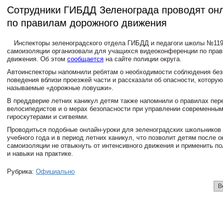
Сотрудники ГИБДД Зеленограда проводят он
по правилам дорожного движения
Инспекторы зеленоградского отдела ГИБДД и педагоги школы №119
самоизоляции организовали для учащихся видеоконференции по пра
движения. Об этом
сообщается
на сайте полиции округа.
Автоинспекторы напомнили ребятам о необходимости соблюдения без
поведения вблизи проезжей части и рассказали об опасности, которую
называемые «дорожные ловушки».
В преддверие летних каникул детям также напомнили о правилах пе
велосипедистов и о мерах безопасности при управлении современным
гироскутерами и сигвеями.
Проводиться подобные онлайн-уроки для зеленоградских школьников 
учебного года и в период летних каникул, что позволит детям после 
самоизоляции не отвыкнуть от интенсивного движения и применить п
и навыки на практике.
Рубрика:
Официально
В