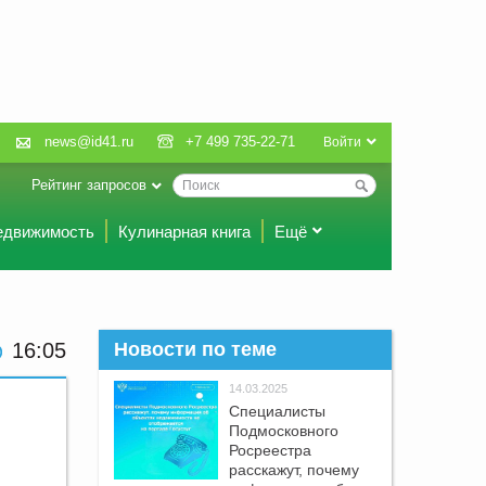
news@id41.ru
+7 499 735-22-71
Войти
Рейтинг запросов
едвижимость
Кулинарная книга
Ещё
16:05
Новости по теме
14.03.2025
Специалисты
Подмосковного
Росреестра
расскажут, почему