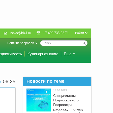
news@id41.ru
+7 499 735-22-71
Войти
Рейтинг запросов
едвижимость
Кулинарная книга
Ещё
06:25
Новости по теме
14.03.2025
Специалисты
Подмосковного
Росреестра
расскажут, почему