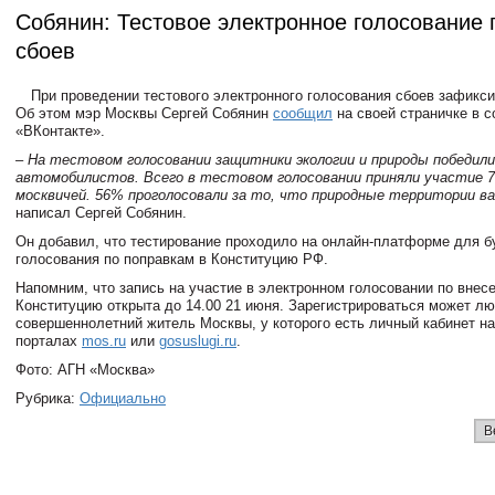
Собянин: Тестовое электронное голосование
сбоев
При проведении тестового электронного голосования сбоев зафикси
Об этом мэр Москвы Сергей Собянин
сообщил
на своей страничке в с
«ВКонтакте».
– На тестовом голосовании защитники экологии и природы победили
автомобилистов. Всего в тестовом голосовании приняли участие 
москвичей. 56% проголосовали за то, что природные территории ва
написал Сергей Собянин.
Он добавил, что тестирование проходило на онлайн-платформе для 
голосования по поправкам в Конституцию РФ.
Напомним, что запись на участие в электронном голосовании по внес
Конституцию открыта до 14.00 21 июня. Зарегистрироваться может л
совершеннолетний житель Москвы, у которого есть личный кабинет на
порталах
mos.ru
или
gosuslugi.ru
.
Фото: АГН «Москва»
Рубрика:
Официально
В