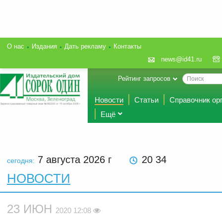
О нас
Издания
Дать рекламу
Контакты
news@id41.ru
Рейтинг запросов
Новости
Статьи
Справочник ор
Ещё
7 августа 2026
г
20 34
сегодня:
НОВОСТИ
23 ИЮН
2020 12:08